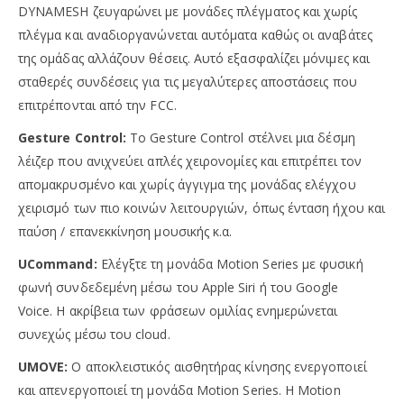
DYNAMESH ζευγαρώνει με μονάδες πλέγματος και χωρίς
πλέγμα και αναδιοργανώνεται αυτόματα καθώς οι αναβάτες
της ομάδας αλλάζουν θέσεις. Αυτό εξασφαλίζει μόνιμες και
σταθερές συνδέσεις για τις μεγαλύτερες αποστάσεις που
επιτρέπονται από την FCC.
Gesture Control:
Το Gesture Control στέλνει μια δέσμη
λέιζερ που ανιχνεύει απλές χειρονομίες και επιτρέπει τον
απομακρυσμένο και χωρίς άγγιγμα της μονάδας ελέγχου
χειρισμό των πιο κοινών λειτουργιών, όπως ένταση ήχου και
παύση / επανεκκίνηση μουσικής κ.α.
UCommand:
Ελέγξτε τη μονάδα Motion Series με φυσική
φωνή συνδεδεμένη μέσω του Apple Siri ή του Google
Voice. Η ακρίβεια των φράσεων ομιλίας ενημερώνεται
συνεχώς μέσω του cloud.
UMOVE:
Ο αποκλειστικός αισθητήρας κίνησης ενεργοποιεί
και απενεργοποιεί τη μονάδα Motion Series. Η Motion