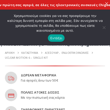
ρώτη σας αγορά, σε όλες τις
ηλεκτρονικές συσκευές Chigee
με 
ΚΑΛΩΣ ΗΡΘΑΤΕ ΣΤΟ E-SHOP ΜΟΤΟ ΠΗΓΑΣΟΣ !
Χρησιμοποιούμε cookies για να σας προσφέρουμε την
καλύτερη δυνατή εμπειρία στη σελίδα μας. Εάν συνεχίσετε να
χρησιμοποιείτε τη σελίδα, θα υποθέσουμε πως είστε
0
ικανοποιημένοι με αυτό.
Εντάξει
10 4221060 | E - mail: info@motopegasus.com | ΕΠΙ
ΑΡΧΙΚΉ
ΚΑΤΆΣΤΗΜΑ
ΑΞΕΣΟΥΑΡ
,
ΕΝΔΟΕΠΙΚΟΙΝΩΝΙΕΣ
UCLEAR MOTION 6 – SINGLE KIT
ΔΩΡΕΑΝ ΜΕΤΑΦΟΡΙΚΑ
Για αγορές άνω των 50 €
ΠΟΛΛΕΣ ΑΤΟΚΕΣ ΔΟΣΕΙΣ
Με την πιστωτική σας κάρτα
ΤΗΛΕΦΩΝΙΚΕΣ ΠΑΡΑΓΓΕΛΙΕΣ