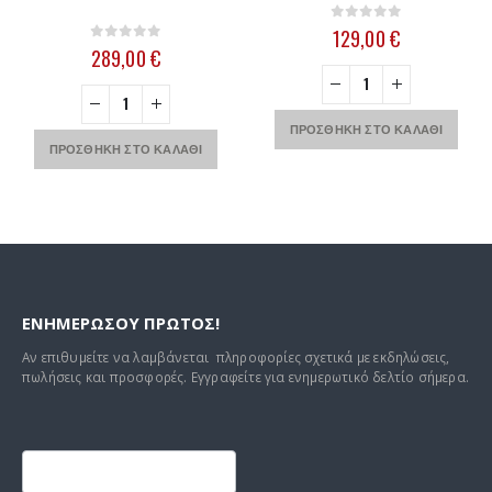
0
out of 5
129,00
€
0
out of 5
289,00
€
ΠΡΟΣΘΉΚΗ ΣΤΟ ΚΑΛΆΘΙ
ΠΡΟΣΘΉΚΗ ΣΤΟ ΚΑΛΆΘΙ
ΕΝΗΜΕΡΩΣΟΥ ΠΡΩΤΟΣ!
Αν επιθυμείτε να λαμβάνεται πληροφορίες σχετικά με εκδηλώσεις,
πωλήσεις και προσφορές. Εγγραφείτε για ενημερωτικό δελτίο σήμερα.
Footer
mailchimp