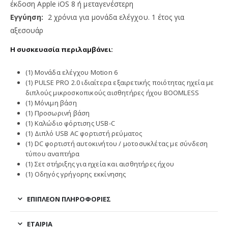
έκδοση Apple iOS 8 ή μεταγενέστερη
Εγγύηση:
2 χρόνια για μονάδα ελέγχου. 1 έτος για
αξεσουάρ
Η συσκευασία περιλαμβάνει:
(1) Μονάδα ελέγχου Motion 6
(1) PULSE PRO 2.0 ιδιαίτερα εξαιρετικής ποιότητας ηχεία με
διπλούς μικροσκοπικούς αισθητήρες ήχου BOOMLESS
(1) Μόνιμη βάση
(1) Προσωρινή βάση
(1) Καλώδιο φόρτισης USB-C
(1) Διπλό USB AC φορτιστή ρεύματος
(1) DC φορτιστή αυτοκινήτου / μοτοσυκλέτας με σύνδεση
τύπου αναπτήρα
(1) Σετ στήριξης για ηχεία και αισθητήρες ήχου
(1) Οδηγός γρήγορης εκκίνησης
ΕΠΙΠΛΈΟΝ ΠΛΗΡΟΦΟΡΊΕΣ
ΕΤΑΙΡΊΑ