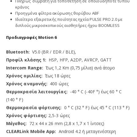
Πλήρως συμβατή για τοποθέτηση σε οποιουδήποτε τύπου
κράνος
Προηγμένα φίλτρα ακύρωσης θορύβου ABF
Ιδιαίτερα εξαιρετικής ποιότητας ηχεία PULSE PRO 2.0 με
διπλούς μικροσκοπικούς αισθητήρες ήχου BOOMLESS
Προδιαγραφές Motion 6
Bluetooth:
V5.0 (BR / EDR / BLE),
Προφίλ
κλάσης 1
:
HSP, HFP, A2DP, AVRCP, GATT
Intercom Range:
Έως 1,2 Km (0,75 μίλια) ανά άτομο
Χρόνος ομιλίας:
Έως 18 ώρες
Χρόνος αναμονής:
400 ώρες
Θερμοκρασία λειτουργίας:
-40 ° C (-40F °) έως 60 ° C
(140 ° F)
Θερμοκρασία φόρτισης:
0 ° C (32 ° F) έως 45 ° C (113 ° F)
Χρόνος φόρτισης:
2,5-3 ώρες
Μέγεθος:
72 x 44 x 26 mm (2,8 x 1,7 x 1 ίντσες)
CLEARLink Mobile App:
Android 4.2 ή μεταγενέστερη