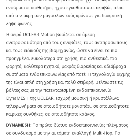
ενσύρματοι αισθητήρες ήχου εγκαθίστανται ακριβώς πέρα ​​
από την άκρη των μάγουλων ενός κράνους για διακριτική
λήψη φωνής.
Η σειρά UCLEAR Motion βασίζεται σε άμεση
ανατροφοδότηση από τους αναβάτες, τους αντιπροσώπους
και τους ειδικούς της βιομηχανίας, ώστε να είναι τα πιο
προηγμένα, ευκολότερα στη χρήση, πιο ανθεκτικά, πιο
φορητά, καλύτερα ηχητικά, μακράς διαρκείας και αδιάβροχα
συστήματα ενδοεπικοινωνίας από ποτέ. Η τεχνολογία αιχμής
της είναι απλή στη χρήση και πολύ στιβαρή. Βελτιώστε τις
βόλτες σας με την πατενταρισμένη ενδοεπικοινωνία
DynaMESH της UCLEAR, ισχυρή μουσική ή κρυστάλλινα
τηλεφωνήματα σε οποιοδήποτε μονοπάτι, σε οποιεσδήποτε
καιρικές συνθήκες, σε οποιοδήποτε κράνος.
DYNAMESH:
Το πρώτο δίκτυο ενδοεπικοινωνίας πλέγματος
σε συνδυασμό με την αυτόματη εναλλαγή Multi-Hop. Το