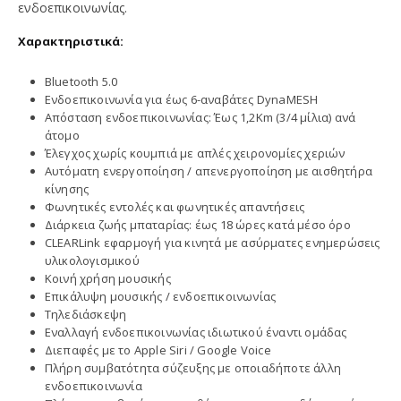
ενδοεπικοινωνίας.
Χαρακτηριστικά:
Bluetooth 5.0
Ενδοεπικοινωνία για έως 6-αναβάτες DynaMESH
Απόσταση ενδοεπικοινωνίας: Έως 1,2Km (3/4 μίλια) ανά
άτομο
Έλεγχος χωρίς κουμπιά με απλές χειρονομίες χεριών
Αυτόματη ενεργοποίηση / απενεργοποίηση με αισθητήρα
κίνησης
Φωνητικές εντολές και φωνητικές απαντήσεις
Διάρκεια ζωής μπαταρίας: έως 18 ώρες κατά μέσο όρο
CLEARLink εφαρμογή για κινητά με ασύρματες ενημερώσεις
υλικολογισμικού
Κοινή χρήση μουσικής
Επικάλυψη μουσικής / ενδοεπικοινωνίας
Τηλεδιάσκεψη
Εναλλαγή ενδοεπικοινωνίας ιδιωτικού έναντι ομάδας
Διεπαφές με το Apple Siri / Google Voice
Πλήρη συμβατότητα σύζευξης με οποιαδήποτε άλλη
ενδοεπικοινωνία