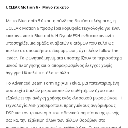
UCLEAR Motion 6 – Μονό πακέτο
Με το Bluetooth 5.0 και τη σύνδεση δικτύου πλέγματος, η
UCLEAR Motion 6 προσφέρει κορυφαία τεχνολογία για έναν
επικοινωνιακό Bluetooth. Η DynaMESH ενδοεπικοινωνία
υποστηρίζει μια ομάδα αναβατών 6 ατόμων που κυλά ως
πακέτο σε οποιαδήποτε διαμόρφωση, όχι πλέον follow-the-
leader. Τα φωνητικά μηνύματα υποστηρίζουν τα περισσότερα
μενού πλοήγησης και ο απομακρυσμένος έλεγχος χωρίς
άγγιγμα UX καλύπτει όλα τα άλλα.
Το Advanced Beam Forming (ABF) είναι μια πατενταρισμένη
συστοιχία διπλών μικροσκοπικών αισθητήρων ήχου που
εξαλείφει την ανάγκη χρήσης ενός κλασσικού μικροφώνου. Η
τεχνολογία ABF χρησιμοποιεί προηγμένους αλγόριθμους
DSP για τον τριγωνισμό του «ιδανικού σημείου» της φωνής
σας και την εξάλειψη όλων των άλλων θορύβων στο
παρασκήνιο για να προσφέρει καθαρό ήχο. Οι μικροσκοπικοί