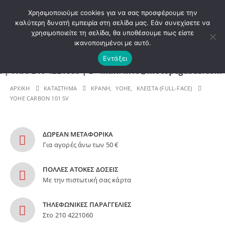
ΚΑΛΩΣ ΗΡΘΑΤΕ ΣΤΟ E-SHOP ΜΟΤΟ ΠΗΓΑΣΟΣ !
Χρησιμοποιούμε cookies για να σας προσφέρουμε την
καλύτερη δυνατή εμπειρία στη σελίδα μας. Εάν συνεχίσετε να
χρησιμοποιείτε τη σελίδα, θα υποθέσουμε πως είστε
0
ικανοποιημένοι με αυτό.
Εντάξει
210 4221060 | E - mail: info@motopegasus.com | ΕΠ
ΑΡΧΙΚΉ
ΚΑΤΆΣΤΗΜΑ
ΚΡΑΝΗ
,
YOHE
,
ΚΛΕΙΣΤΑ (FULL-FACE)
YOHE CARBON 101 SV
ΔΩΡΕΑΝ ΜΕΤΑΦΟΡΙΚΑ
Για αγορές άνω των 50 €
ΠΟΛΛΕΣ ΑΤΟΚΕΣ ΔΟΣΕΙΣ
Με την πιστωτική σας κάρτα
ΤΗΛΕΦΩΝΙΚΕΣ ΠΑΡΑΓΓΕΛΙΕΣ
Στο 210 4221060