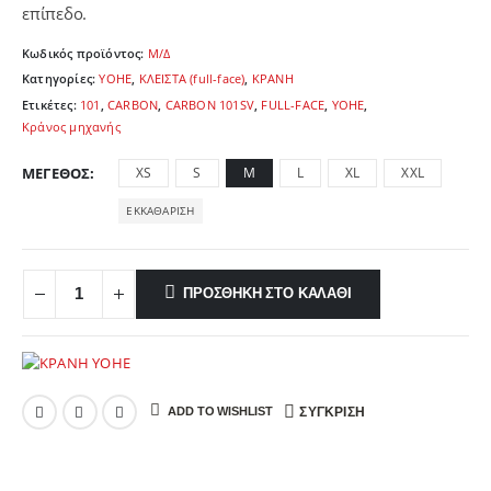
επίπεδο.
Κωδικός προϊόντος:
Μ/Δ
Κατηγορίες:
YOHE
,
ΚΛΕΙΣΤΑ (full-face)
,
ΚΡΑΝΗ
Ετικέτες:
101
,
CARBON
,
CARBON 101SV
,
FULL-FACE
,
YOHE
,
Κράνος μηχανής
ΜΈΓΕΘΟΣ
XS
S
M
L
XL
XXL
ΕΚΚΑΘΆΡΙΣΗ
ΠΡΟΣΘΉΚΗ ΣΤΟ ΚΑΛΆΘΙ
ADD TO WISHLIST
ΣΎΓΚΡΙΣΗ