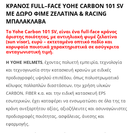
ΚΡΑΝΟΣ
FULL
–
FACE
YOHE
CARBON 101 SV
ΜΕ ΔΩΡΟ ΦΙΜΕ ΖΕΛΑΤΙΝΑ & RACING
ΜΠΑΛΑΚΛΑΒΑ
Το Yohe Carbon 101 SV, είναι ένα full-face κράνος
άριστης ποιότητας, με αντιηλιακή φυμέ ζελατίνα
(sun visor), ευρύ – εκτεταμένο οπτικό πεδίο και
κορυφαία ποιοτικά χαρακτηριστικά σε ασύγκριτα
ανταγωνιστική τιμή.
Η
YOHE
HELMETS
, έχοντας πολυετή εμπειρία, τεχνολογία
και τεχνογνωσία στην κατασκευή κρανών με ειδικές
προδιαγραφές υψηλού επιπέδου, όπως πολυστρωματικό
κέλυφος πολλαπλών διαστάσεων, την χρήση υλικών
CARBON, FIBER κ.α. και την ειδική κατασκευή EPS
εσωτερικών, έχει καταφέρει να ενσωματώσει σε όλα της τα
κράνη ανεξαρτήτου αξίας, αξιοζήλευτες και ασυναγώνιστες
προδιαγραφές ποιότητας, ασφάλειας, άνεσης και
εφαρμογής.