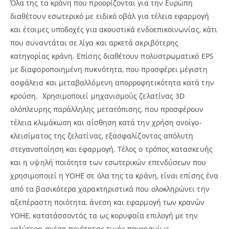
Όλα της τα κράνη που προορίζονται για την Ευρώπη
διαθέτουν εσωτερικό με ειδικό οβάλ για τέλεια εφαρμογή
και έτοιμες υποδοχές για ακουστικά ενδοεπικοινωνίας, κάτι
που συναντάται σε λίγα και αρκετά ακριβότερης
κατηγορίας κράνη. Επίσης διαθέτουν πολυστρωματικό EPS
με διαφοροποιημένη πυκνότητα, που προσφέρει μέγιστη
ασφάλεια και μεταβαλλόμενη απορροφητικότητα κατά την
κρούση. Χρησιμοποιεί μηχανισμούς ζελατίνας 3D
ολόπλευρης παράλληλης μετατόπισης, που προσφέρουν
τέλεια κλιμάκωση και αίσθηση κατά την χρήση ανοίγο-
κλεισίματος της ζελατίνας, εξασφαλίζοντας απόλυτη
στεγανοποίηση και εφαρμογή. Τέλος ο τρόπος κατασκευής
και η υψηλή ποιότητα των εσωτερικών επενδύσεων που
χρησιμοποιεί η YOHE σε όλα της τα κράνη, είναι επίσης ένα
από τα βασικότερα χαρακτηριστικά που ολοκληρώνει την
αξεπέραστη ποιότητα, άνεση και εφαρμογή των κρανών
YOHE, κατατάσσοντάς τα ως κορυφαία επιλογή με την
καλύτερη σχέση ποιότητας τιμής παγκοσμίως.