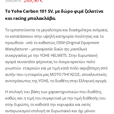
289,90
€
350,00
€
price
τρέχουσα
was:
τιμή
Το Yohe Carbon 101 SV, με δώρο φιμέ ζελατίνα
350,00 €.
είναι:
και racing μπαλακλάβα.
289,90 €.
Το εμπιστεύονται τα μεγαλύτερα και διασημότερα ονόματα,
το κατατάσσουν στην υψηλή κατηγορία ποιότητας και το
προωθούν υπό το καθεστώς ΟΕΜ (
Original
Equipment
Manufacturer
– μετονομασία δικών της μοντέλων
)
συνεργασίας με την YOHE HELMETS. Στην Ευρωπαϊκή
αγορά συναντάτε φέροντας το όνομα αρκετών πολύ
γνωστών εταιρειών και με τιμή κατά πολύ ακριβότερη από
αυτήν που η εταιρεία μας ΜΟΤΟ ΠΗΓΑΣΟΣ, αποκλειστικός
αντιπρόσωπος της YOHE, το διαθέτη στην Ελληνική αγορά.
Η επιλογή του βάση των χαρακτηριστικών που διαθέτη,
καθώς και η τιμή του συγκριτικά με την τιμή διάθεσής του
στην Ευρώπη, το καθιστά την κορυφαία και εκτός
ανταγωνισμού επιλογή σε Ευρωπαϊκό και όχι μόνον