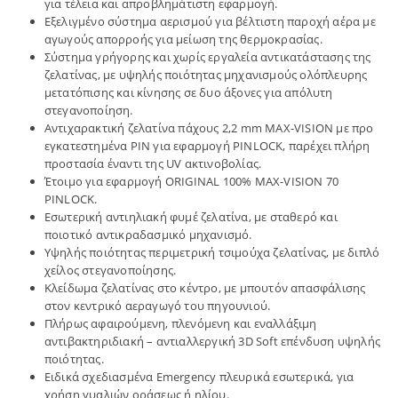
για τέλεια και απροβλημάτιστη εφαρμογή.
Εξελιγμένο σύστημα αερισμού για βέλτιστη παροχή αέρα με
αγωγούς απορροής για μείωση της θερμοκρασίας.
Σύστημα γρήγορης και χωρίς εργαλεία αντικατάστασης της
ζελατίνας, με υψηλής ποιότητας μηχανισμούς ολόπλευρης
μετατόπισης και κίνησης σε δυο άξονες για απόλυτη
στεγανοποίηση.
Αντιχαρακτική ζελατίνα πάχους 2,2 mm MAX-VISION με προ
εγκατεστημένα PIN για εφαρμογή PINLOCK, παρέχει πλήρη
προστασία έναντι της UV ακτινοβολίας.
Έτοιμο για εφαρμογή ORIGINAL 100% MAX-VISION 70
PINLOCK.
Εσωτερική αντιηλιακή φυμέ ζελατίνα, με σταθερό και
ποιοτικό αντικραδασμικό μηχανισμό.
Υψηλής ποιότητας περιμετρική τσιμούχα ζελατίνας, με διπλό
χείλος στεγανοποίησης.
Κλείδωμα ζελατίνας στο κέντρο, με μπουτόν απασφάλισης
στον κεντρικό αεραγωγό του πηγουνιού.
Πλήρως αφαιρούμενη, πλενόμενη και εναλλάξιμη
αντιβακτηριδιακή – αντιαλλεργική 3D Soft επένδυση υψηλής
ποιότητας.
Ειδικά σχεδιασμένα Emergency πλευρικά εσωτερικά, για
χρήση γυαλιών οράσεως ή ηλίου.