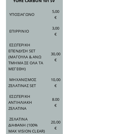
YOHE CARBON 101 SV
5,00
ΥΠΟΣΙΑΓΩΝΟ
€
3,00
ΕΠΙΡΡΙΝΙΟ
€
ΕΣΩΤΕΡΙΚΗ
ΕΠΕΝΔΥΣΗ SET
30,00
(ΜΑΓΟΥΛΑ & ΑΝΩ
€
ΤΜΗΜΑ ΣΕ ΟΛΑ ΤΑ
ΜΕΓΕΘΗ)
ΜΗΧΑΝΙΣΜΟΣ
10,00
ΖΕΛΑΤΙΝΑΣ SET
€
ΕΣΩΤΕΡΙΚΗ
8.00
ΑΝΤΙΗΛΙΑΚΗ
€
ΖΕΛΑΤΙΝΑ
ΖΕΛΑΤΙΝΑ
20,00
ΔΙΑΦΑΝΗ
(100%
€
MAX VISION CLEAR)