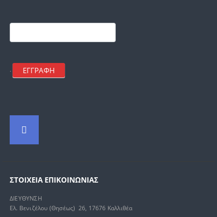
Footer
mailchimp
ΕΓΓΡΑΦΗ
.
ΣΤΟΙΧΕΊΑ ΕΠΙΚΟΙΝΩΝΊΑΣ
ΔΙΕΥΘΥΝΣΗ
Ελ. Βενιζέλου (Θησέως) 26, 17676 Καλλιθέα