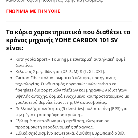
ΓΝΩΡΙΜΙΑ ΜΕ ΤΗΝ YOHE
Τα κύρια χαρακτηριστικά που διαθέτει το
κράνος μηχανής
YOHE
CARBON 101 SV
είναι:
Κατηγορία Sport – Touring με εσωτερική αντιηλιακή φυμέ
ζελατίνα.
Κέλυφος 2 μεγεθών για: (XS, S, M) & (L, XL, XXL).
Carbon-Fiber πολυστρωματικό κέλυφος προηγμένης
τεχνολογίας. Συνδυασμός οργανικών ινών carbon και
fiberglass διαφορετικών πλέξεων και μηχανικών ιδιοτήτων
υψηλής αντοχής, δομικά ενισχυμένο και προστατευμένο με
γυαλιστερό βερνίκι έναντι της UV ακτινοβολίας.
Πολλαπλής πυκνότητας (5 densities) πολυστερίνη (EPS) για
την μέγιστη απορρόφηση κρούσης.
Εξελιγμένη αεροδυναμική σχεδίαση, ελεγμένη σε
προσομοιωτή αεροδυναμικής σήραγγας.
Ειδικά σχεδιασμένο εσωτερικά, διαθέτη Ευρωπαϊκό οβάλ,