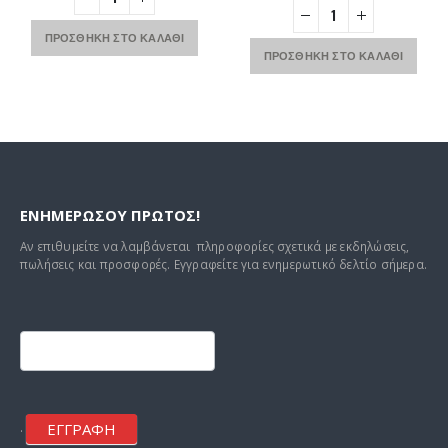
38,00 €.
είναι:
was:
τιμή
.
36,00 €.
55,00 €.
είναι:
ΠΡΟΣΘΉΚΗ ΣΤΟ ΚΑΛΆΘΙ
52,00 €.
ΠΡΟΣΘΉΚΗ ΣΤΟ ΚΑΛΆΘΙ
ΕΝΗΜΕΡΩΣΟΥ ΠΡΩΤΟΣ!
Αν επιθυμείτε να λαμβάνεται πληροφορίες σχετικά με εκδηλώσεις,
πωλήσεις και προσφορές. Εγγραφείτε για ενημερωτικό δελτίο σήμερα.
Footer
mailchimp
ΕΓΓΡΑΦΗ
.