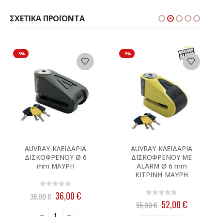
ΣΧΕΤΙΚΆ ΠΡΟΪΌΝΤΑ
-5%
-5%
AUVRAY-ΚΛΕΙΔΑΡΙΑ
AUVRAY-ΚΛΕΙΔΑΡΙΑ
ΔΙΣΚΟΦΡΕΝΟΥ Ø 6
ΔΙΣΚΟΦΡΕΝΟΥ ΜΕ
mm ΜΑΥΡΗ
ALARM Ø 6 mm
ΚΙΤΡΙΝΗ-ΜΑΥΡΗ
0
out of 5
Original
Η
36,00
€
38,00
€
0
out of 5
σα
price
τρέχουσα
Original
Η
52,00
€
55,00
€
was:
τιμή
price
τρέχουσ