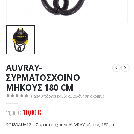
AUVRAY-
ΣΥΡΜΑΤΟΣΧΟΙΝΟ
ΜΗΚΟΥΣ 180 CM
( Δεν υπάρχει καμία αξιολόγηση ακόμη. )
0
out of 5
Original
Η
10,00
€
11,00
€
price
τρέχουσα
was:
τιμή
SC180AUV12 – Συρματόσχοινο AUVRAY μήκους 180 cm
11,00 €.
είναι: