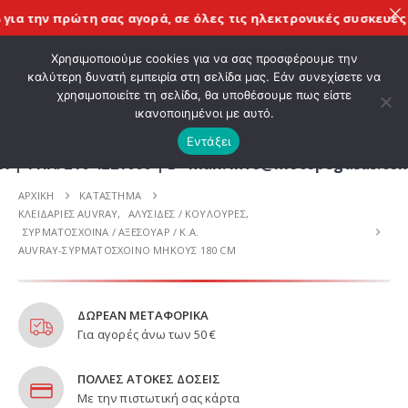
α την πρώτη σας αγορά, σε όλες τις
ηλεκτρονικές συσκευές C
ΚΑΛΩΣ ΗΡΘΑΤΕ ΣΤΟ E-SHOP ΜΟΤΟ ΠΗΓΑΣΟΣ !
Χρησιμοποιούμε cookies για να σας προσφέρουμε την
καλύτερη δυνατή εμπειρία στη σελίδα μας. Εάν συνεχίσετε να
χρησιμοποιείτε τη σελίδα, θα υποθέσουμε πως είστε
0
ικανοποιημένοι με αυτό.
Εντάξει
. 210 4221060 | E - mail: info@motopegasus.com | 
ΑΡΧΙΚΉ
ΚΑΤΆΣΤΗΜΑ
ΚΛΕΙΔΑΡΙΕΣ AUVRAY
,
ΑΛΥΣΙΔΕΣ / ΚΟΥΛΟΥΡΕΣ
,
ΣΥΡΜΑΤΟΣΧΟΙΝΑ / ΑΞΕΣΟΥΑΡ / Κ.Α.
AUVRAY-ΣΥΡΜΑΤΟΣΧΟΙΝΟ ΜΗΚΟΥΣ 180 CM
ΔΩΡΕΑΝ ΜΕΤΑΦΟΡΙΚΑ
Για αγορές άνω των 50 €
ΠΟΛΛΕΣ ΑΤΟΚΕΣ ΔΟΣΕΙΣ
Με την πιστωτική σας κάρτα