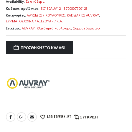
10,00 €.
Availability:
Σε απόθεμα
Κωδικός προϊόντος:
SC180AUV12 - 3700807700123
Κατηγορίες:
ΑΛΥΣΙΔΕΣ / ΚΟΥΛΟΥΡΕΣ
,
ΚΛΕΙΔΑΡΙΕΣ AUVRAY
,
ΣΥΡΜΑΤΟΣΧΟΙΝΑ / ΑΞΕΣΟΥΑΡ / Κ.Α.
Ετικέτες:
AUVRAY
,
Κλειδαριά κουλούρα
,
Συρματόσχοινο
ΠΡΟΣΘΉΚΗ ΣΤΟ ΚΑΛΆΘΙ
ADD TO WISHLIST
ΣΎΓΚΡΙΣΗ