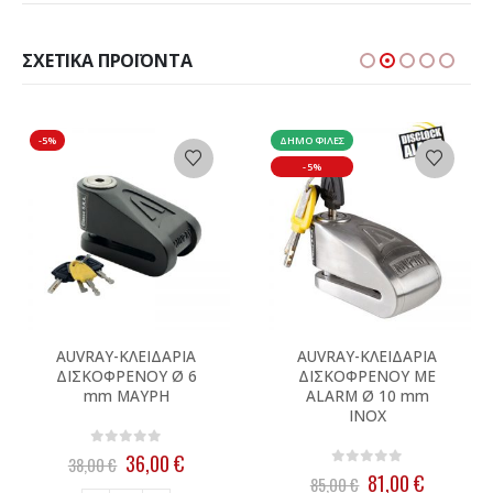
ΣΧΕΤΙΚΆ ΠΡΟΪΌΝΤΑ
-5%
ΔΗΜΟΦΙΛΈΣ
-5%
AUVRAY-ΚΛΕΙΔΑΡΙΑ
AUVRAY-ΚΛΕΙΔΑΡΙΑ
ΔΙΣΚΟΦΡΕΝΟΥ Ø 6
ΔΙΣΚΟΦΡΕΝΟΥ ΜΕ
mm ΜΑΥΡΗ
ALARM Ø 10 mm
INOX
0
out of 5
Original
Η
36,00
€
38,00
€
0
out of 5
price
τρέχουσα
Original
Η
81,00
€
85,00
€