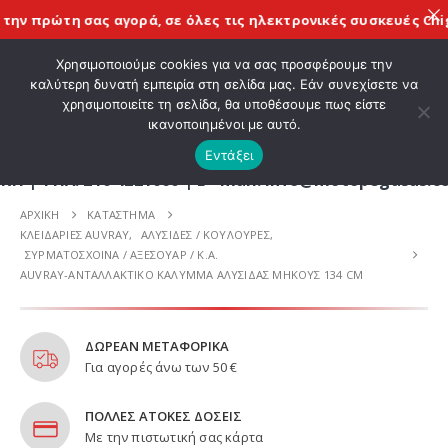
ην πρώτη σας αγορά, σε όλες τις
ηλεκτρονικές συσκευές Chige
ΚΑΛΩΣ ΗΡΘΑΤΕ ΣΤΟ E-SHOP ΜΟΤΟ ΠΗΓΑΣΟΣ !
Χρησιμοποιούμε cookies για να σας προσφέρουμε την
καλύτερη δυνατή εμπειρία στη σελίδα μας. Εάν συνεχίσετε να
χρησιμοποιείτε τη σελίδα, θα υποθέσουμε πως είστε
0
ικανοποιημένοι με αυτό.
Εντάξει
Λ. 210 4221060 | E - mail: info@motopegasus.com 
ΑΡΧΙΚΉ
ΚΑΤΆΣΤΗΜΑ
ΚΛΕΙΔΑΡΙΕΣ AUVRAY
,
ΑΛΥΣΙΔΕΣ / ΚΟΥΛΟΥΡΕΣ
,
ΣΥΡΜΑΤΟΣΧΟΙΝΑ / ΑΞΕΣΟΥΑΡ / Κ.Α.
AUVRAY-ΑΝΤΑΛΛΑΚΤΙΚΟ ΚΑΛΥΜΜΑ ΑΛΥΣΙΔΑΣ ΜΗΚΟΥΣ 134 CM
ΔΩΡΕΑΝ ΜΕΤΑΦΟΡΙΚΑ
Για αγορές άνω των 50 €
ΠΟΛΛΕΣ ΑΤΟΚΕΣ ΔΟΣΕΙΣ
Με την πιστωτική σας κάρτα