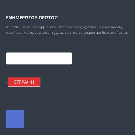
ΕΝΗΜΕΡΩΣΟΥ ΠΡΩΤΟΣ!
Αν επιθυμείτε να λαμβάνεται πληροφορίες σχετικά με εκδηλώσεις,
πωλήσεις και προσφορές. Εγγραφείτε για ενημερωτικό δελτίο σήμερα.
Footer
mailchimp
ΕΓΓΡΑΦΗ
.