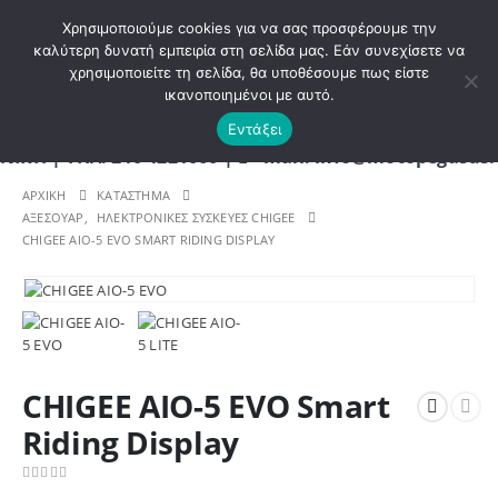
ΚΑΛΩΣ ΗΡΘΑΤΕ ΣΤΟ E-SHOP ΜΟΤΟ ΠΗΓΑΣΟΣ !
Χρησιμοποιούμε cookies για να σας προσφέρουμε την
καλύτερη δυνατή εμπειρία στη σελίδα μας. Εάν συνεχίσετε να
χρησιμοποιείτε τη σελίδα, θα υποθέσουμε πως είστε
0
ικανοποιημένοι με αυτό.
Εντάξει
 ΤΗΛ. 210 4221060 | E - mail: info@motopegasus.co
ΑΡΧΙΚΉ
ΚΑΤΆΣΤΗΜΑ
ΑΞΕΣΟΥΑΡ
,
ΗΛΕΚΤΡΟΝΙΚΕΣ ΣΥΣΚΕΥΕΣ CHIGEE
CHIGEE AIO-5 EVO SMART RIDING DISPLAY
CHIGEE AIO-5 EVO Smart
Riding Display
0
out of 5