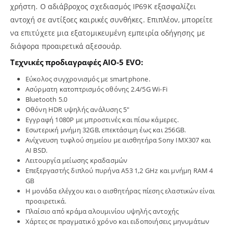
χρήστη. Ο αδιάβροχος σχεδιασμός IP69K εξασφαλίζει
αντοχή σε αντίξοες καιρικές συνθήκες. Επιπλέον, μπορείτε
να επιτύχετε μια εξατομικευμένη εμπειρία οδήγησης με
διάφορα προαιρετικά αξεσουάρ.
Τεχνικές προδιαγραφές AIO-5 EVO:
Εύκολος συγχρονισμός με smartphone.
Ασύρματη κατοπτρισμός οθόνης 2.4/5G Wi-Fi
Bluetooth 5.0
Οθόνη HDR υψηλής ανάλυσης 5″
Εγγραφή 1080P με μπροστινές και πίσω κάμερες.
Εσωτερική μνήμη 32GB, επεκτάσιμη έως και 256GB.
Ανίχνευση τυφλού σημείου με αισθητήρα Sony IMX307 και
AI BSD.
Λειτουργία μείωσης κραδασμών
Επεξεργαστής διπλού πυρήνα A53 1,2 GHz και μνήμη RAM 4
GB
Η μονάδα ελέγχου και ο αισθητήρας πίεσης ελαστικών είναι
προαιρετικά.
Πλαίσιο από κράμα αλουμινίου υψηλής αντοχής
Χάρτες σε πραγματικό χρόνο και ειδοποιήσεις μηνυμάτων