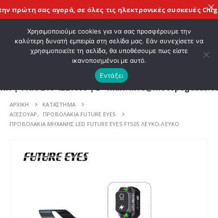
 πρώτη σας αγορά, σε όλες τις
ηλεκτρονικές συσκευές Chigee
ΚΑΛΩΣ ΗΡΘΑΤΕ ΣΤΟ E-SHOP ΜΟΤΟ ΠΗΓΑΣΟΣ !
Χρησιμοποιούμε cookies για να σας προσφέρουμε την
καλύτερη δυνατή εμπειρία στη σελίδα μας. Εάν συνεχίσετε να
χρησιμοποιείτε τη σελίδα, θα υποθέσουμε πως είστε
0
ικανοποιημένοι με αυτό.
Εντάξει
Λ. 210 4221060 | E - mail: info@motopegasus.com |
ΑΡΧΙΚΉ
ΚΑΤΆΣΤΗΜΑ
ΑΞΕΣΟΥΑΡ
,
ΠΡΟΒΟΛΑΚΙΑ FUTURE EYES
ΠΡΟΒΟΛΑΚΙΑ ΜΗΧΑΝΗΣ LED FUTURE EYES F150S ΛΕΥΚΟ-ΛΕΥΚΟ