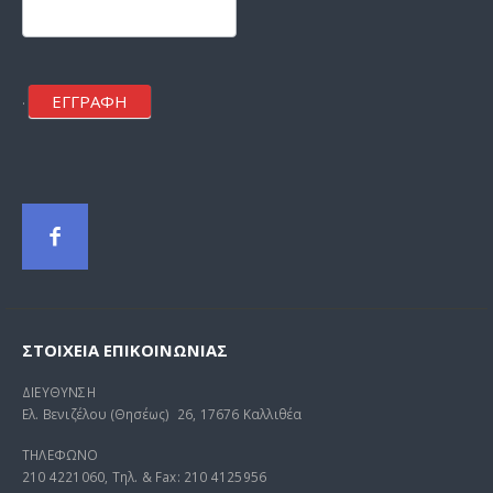
mailchimp
ΕΓΓΡΑΦΗ
.
ΣΤΟΙΧΕΊΑ ΕΠΙΚΟΙΝΩΝΊΑΣ
ΔΙΕΥΘΥΝΣΗ
Ελ. Βενιζέλου (Θησέως) 26, 17676 Καλλιθέα
ΤΗΛΕΦΩΝΟ
210 4221060, Τηλ. & Fax: 210 4125956