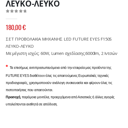
ΛΕΥΚΟ-ΛΕΥΚΟ
0
out of 5
180,00
€
ΣΕΤ ΠΡΟΒΟΛΑΚΙΑ ΜΗΧΑΝΗΣ LED FUTURE EYES F150S
ΛΕΥΚΟ-ΛΕΥΚΟ
Με μέγιστη ισχύς: 60W, Lumen σχεδίασης:6000lm, 2 Ιντσών
*
Τα επισήμως αντιπροσωπευόμενα από την εταιρεία μας προϊόντα της
FUTURE EYES διαθέτουν όλες τις απαιτούμενες Ευρωπαϊκές τεχνικές
προδιαγραφές, χρησιμοποιούν ανάλογη συσκευασία και φέρουν όλες τις
πιστοποιήσεις που απαιτούνται.
Προσοχή
, παρόμοια μοντέλα, προερχόμενα από Ασιατικές ή άλλες αγορές
υπολείπονται αισθητά σε απόδοση.