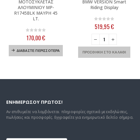
ΜΟΤΟΣΥΚΛΕΤΑΣ
BMW VERSION Smart
ΑΛΟΥΜΙΝΙΟΥ MP-
Riding Display
R1745BLK ΜΑΥΡΗ 45
LT.
0
out of 5
519,95
€
0
out of 5
170,00
€
ΔΙΑΒΆΣΤΕ ΠΕΡΙΣΣΌΤΕΡΑ
ΠΡΟΣΘΉΚΗ ΣΤΟ ΚΑΛΆΘΙ
ΕΝΗΜΕΡΩΣΟΥ ΠΡΩΤΟΣ!
Αν επιθυμείτε να λαμβάνεται πληροφορίες σχετικά με εκδηλώσεις,
πωλήσεις και προσφορές. Εγγραφείτε για ενημερωτικό δελτίο σήμερα.
Footer