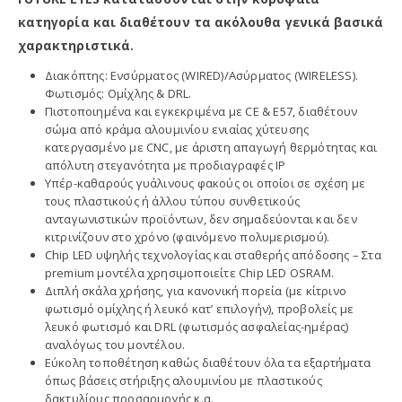
κατηγορία και διαθέτουν τα ακόλουθα γενικά βασικά
χαρακτηριστικά.
Διακόπτης: Ενσύρματος (WIRED)/Ασύρματος (WIRELESS).
Φωτισμός: Ομίχλης & DRL.
Πιστοποιημένα και εγκεκριμένα με CE & E57, διαθέτουν
σώμα από κράμα αλουμινίου ενιαίας χύτευσης
κατεργασμένο με CNC, με άριστη απαγωγή θερμότητας και
απόλυτη στεγανότητα με προδιαγραφές IP
Υπέρ-καθαρούς γυάλινους φακούς οι οποίοι σε σχέση με
τους πλαστικούς ή άλλου τύπου συνθετικούς
ανταγωνιστικών προϊόντων, δεν σημαδεύονται και δεν
κιτρινίζουν στο χρόνο (φαινόμενο πολυμερισμού).
Chip LED υψηλής τεχνολογίας και σταθερής απόδοσης – Στα
premium μοντέλα χρησιμοποιείτε Chip LED OSRAM.
Διπλή σκάλα χρήσης, για κανονική πορεία (με κίτρινο
φωτισμό ομίχλης ή λευκό κατ’ επιλογήν), προβολείς με
λευκό φωτισμό και DRL (φωτισμός ασφαλείας-ημέρας)
αναλόγως του μοντέλου.
Εύκολη τοποθέτηση καθώς διαθέτουν όλα τα εξαρτήματα
όπως βάσεις στήριξης αλουμινίου με πλαστικούς
δακτυλίους προσαρμογής κ.α.