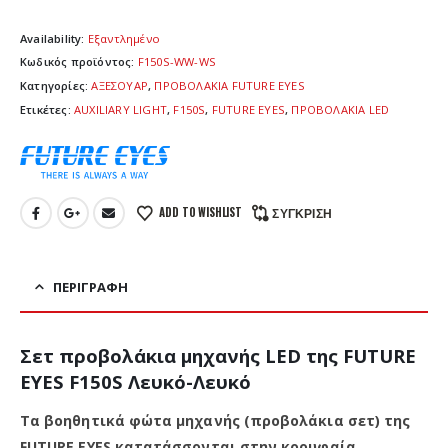
Availability:
Εξαντλημένο
Κωδικός προϊόντος:
F150S-WW-WS
Κατηγορίες:
ΑΞΕΣΟΥΑΡ
,
ΠΡΟΒΟΛΑΚΙΑ FUTURE EYES
Ετικέτες:
AUXILIARY LIGHT
,
F150S
,
FUTURE EYES
,
ΠΡΟΒΟΛΑΚΙΑ LED
ADD TO WISHLIST
ΣΎΓΚΡΙΣΗ
ΠΕΡΙΓΡΑΦΉ
Σετ προβολάκια μηχανής LED της FUTURE
EYES F150S Λευκό-Λευκό
Τα βοηθητικά φώτα μηχανής (προβολάκια σετ) της
FUTURE EYES κατατάσσονται στην κορυφαία