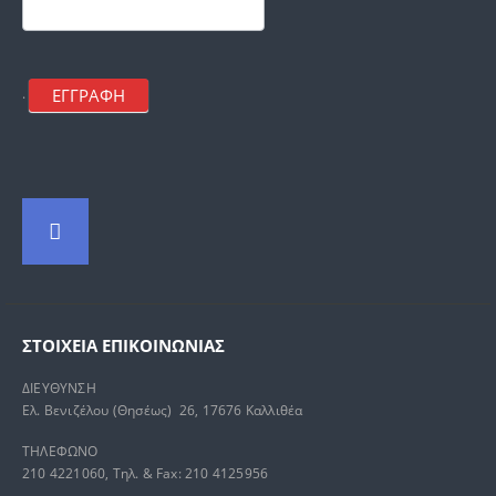
ΕΓΓΡΑΦΗ
.
ΣΤΟΙΧΕΊΑ ΕΠΙΚΟΙΝΩΝΊΑΣ
ΔΙΕΥΘΥΝΣΗ
Ελ. Βενιζέλου (Θησέως) 26, 17676 Καλλιθέα
ΤΗΛΕΦΩΝΟ
210 4221060, Τηλ. & Fax: 210 4125956