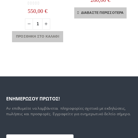
0
out of 5
550,00
€
ΔΙΑΒΆΣΤΕ ΠΕΡΙΣΣΌΤΕΡΑ
ΠΡΟΣΘΉΚΗ ΣΤΟ ΚΑΛΆΘΙ
ΕΝΗΜΕΡΩΣΟΥ ΠΡΩΤΟΣ!
Αν επιθυμείτε να λαμβάνεται πληροφορίες σχετικά με εκδηλώσεις,
πωλήσεις και προσφορές. Εγγραφείτε για ενημερωτικό δελτίο σήμερα.
Footer
mailchimp