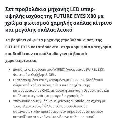
Σετ προβολάκια μηχανής LED υπερ-
υψηλής ισχύος της FUTURE EYES X80
με
χρώμα φωτισμού χαμηλής σκάλας κίτρινο
και μεγάλης σκάλας λευκό
Τα βοηθητικά φώτα μηχανής (προβολάκια σετ) της
FUTURE EYES κατατάσσονται στην κορυφαία κατηγορία
και διαθέτουν τα ακόλουθα γενικά βασικά
χαρακτηριστικά.
Διακόπτης: Ενσύρματος (WIRED)/Ασύρματος (WIRELESS).
Φωτισμός: Ομίχλης & DRL.
Πιστοποιημένα και εγκεκριμένα με CE & E57, διαθέτουν
σώμα από κράμα αλουμινίου ενιαίας χύτευσης
κατεργασμένο με CNC, με άριστη απαγωγή θερμότητας και
απόλυτη στεγανότητα με προδιαγραφές IP
Υπέρ-καθαρούς γυάλινους φακούς οι οποίοι σε σχέση με
τους πλαστικούς ή άλλου τύπου συνθετικούς
ανταγωνιστικών προϊόντων, δεν σημαδεύονται και δεν
κιτρινίζουν στο χρόνο (φαινόμενο πολυμερισμού).