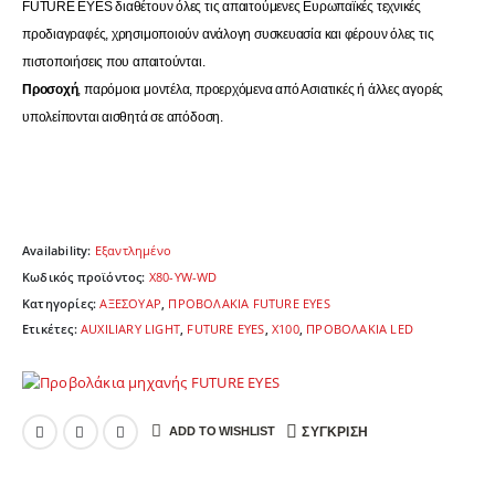
FUTURE EYES διαθέτουν όλες τις απαιτούμενες Ευρωπαϊκές τεχνικές
προδιαγραφές, χρησιμοποιούν ανάλογη συσκευασία και φέρουν όλες τις
πιστοποιήσεις που απαιτούνται.
Προσοχή
, παρόμοια μοντέλα, προερχόμενα από Ασιατικές ή άλλες αγορές
υπολείπονται αισθητά σε απόδοση.
Availability:
Εξαντλημένο
Κωδικός προϊόντος:
X80-ΥW-WD
Κατηγορίες:
ΑΞΕΣΟΥΑΡ
,
ΠΡΟΒΟΛΑΚΙΑ FUTURE EYES
Ετικέτες:
AUXILIARY LIGHT
,
FUTURE EYES
,
X100
,
ΠΡΟΒΟΛΑΚΙΑ LED
ADD TO WISHLIST
ΣΎΓΚΡΙΣΗ