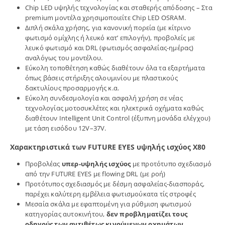
Chip LED υψηλής τεχνολογίας και σταθερής απόδοσης – Στα
premium μοντέλα χρησιμοποιείτε Chip LED OSRAM.
Διπλή σκάλα χρήσης, για κανονική πορεία (με κίτρινο
φωτισμό ομίχλης ή λευκό κατ’ επιλογήν), προβολείς με
λευκό φωτισμό και DRL (φωτισμός ασφαλείας-ημέρας)
αναλόγως του μοντέλου.
Εύκολη τοποθέτηση καθώς διαθέτουν όλα τα εξαρτήματα
όπως βάσεις στήριξης αλουμινίου με πλαστικούς
δακτυλίους προσαρμογής κ.α.
Εύκολη συνδεσμολογία και ασφαλή χρήση σε νέας
τεχνολογίας μοτοσυκλέτες και ηλεκτρικά οχήματα καθώς
διαθέτουν Intelligent Unit Control (έξυπνη μονάδα ελέγχου)
με τάση εισόδου 12V–37V.
Χαρακτηριστικά των FUTURE EYES υψηλής ισχύος X80
Προβολέας
υπερ-υψηλής ισχύος
με προτότυπο σχεδιασμό
από την FUTURE EYES με flowing DRL (με ροή)
Προτότυπος σχεδιασμός με δέσμη ασφαλείας-διασποράς,
παρέχει καλύτερη εμβέλεια φωτισμούκατα τίς στροφές
Μεσαία σκάλα με εφαπτομένη για ρύθμιση φωτισμού
κατηγορίας αυτοκινήτου,
δεν προβληματίζει τους
οδηγούς των αντιθέτως κινούμενων οχημάτων.