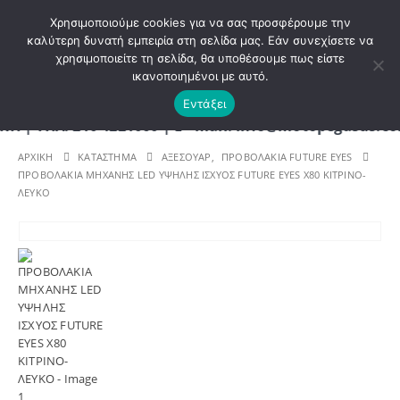
ΚΑΛΩΣ ΗΡΘΑΤΕ ΣΤΟ E-SHOP ΜΟΤΟ ΠΗΓΑΣΟΣ !
Χρησιμοποιούμε cookies για να σας προσφέρουμε την
καλύτερη δυνατή εμπειρία στη σελίδα μας. Εάν συνεχίσετε να
χρησιμοποιείτε τη σελίδα, θα υποθέσουμε πως είστε
0
ικανοποιημένοι με αυτό.
Εντάξει
ΗΛ. 210 4221060 | E - mail: info@motopegasus.com 
ΑΡΧΙΚΉ
ΚΑΤΆΣΤΗΜΑ
ΑΞΕΣΟΥΑΡ
,
ΠΡΟΒΟΛΑΚΙΑ FUTURE EYES
ΠΡΟΒΟΛΑΚΙΑ ΜΗΧΑΝΗΣ LED ΥΨΗΛΗΣ ΙΣΧΥΟΣ FUTURE EYES Χ80 ΚΙΤΡΙΝΟ-
ΛΕΥΚΟ