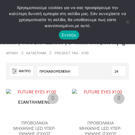
ΚΑΛΩΣ ΗΡΘΑΤΕ ΣΤΟ E-SHOP ΜΟΤΟ ΠΗΓΑΣΟΣ !
Χρησιμοποιούμε cookies για να σας προσφέρουμε την
καλύτερη δυνατή εμπειρία στη σελίδα μας. Εάν συνεχίσετε να
χρησιμοποιείτε τη σελίδα, θα υποθέσουμε πως είστε
0
ικανοποιημένοι με αυτό.
Εντάξει
 | ΤΗΛ. 210 4221060 | E - mail: info@motopegasus.
ΑΡΧΙΚΉ
ΚΑΤΆΣΤΗΜΑ
PRODUCT TAG -
X100
ΦΊΛΤΡΟ
ΕΞΑΝΤΛΗΜΈΝΟ
ΠΡΟΒΟΛΑΚΙΑ
ΠΡΟΒΟΛΑΚΙΑ
ΜΗΧΑΝΗΣ LED ΥΠΕΡ-
ΜΗΧΑΝΗΣ LED ΥΠΕΡ-
ΥΨΗΛΗΣ ΙΣΧΥΟΣ
ΥΨΗΛΗΣ ΙΣΧΥΟΣ