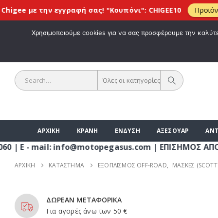
ε την εγγραφή σας! "Kουπόνι": CHIGEE10
Προϊόντα CHIGE
ΚΑΛΩΣ ΗΡΘΑ
Χρησιμοποιούμε cookies για να σας προσφέρουμε την καλύτερ
Όλες οι κατηγορίες
ΑΡΧΙΚΗ
ΚΡΑΝΗ
ΕΝΔΥΣΗ
ΑΞΕΣΟΥΑΡ
ΑΝΤ
 mail: info@motopegasus.com | ΕΠΙΣΗΜΟΣ ΑΠΟΚΛΕΙΣΤΙ
ΑΡΧΙΚΉ
ΚΑΤΆΣΤΗΜΑ
ΕΞΟΠΛΙΣΜΟΣ OFF-ROAD
,
ΜΑΣΚΕΣ (SCOTT
ΔΩΡΕΑΝ ΜΕΤΑΦΟΡΙΚΑ
Για αγορές άνω των 50 €