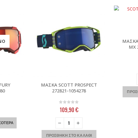
ΜΑΣΚΑ
ΝΟ
MX 
FURY
ΜΑΣΚΑ SCOTT PROSPECT
280
272821-1054278
ΠΡΟΣ
 5
0
out of 5
109,90
€
ΣΌΤΕΡΑ
ΠΡΟΣΘΉΚΗ ΣΤΟ ΚΑΛΆΘΙ