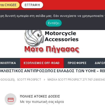
E
ΕΓΓΡΑΦΗ
|
ΤΕ ΣΤΟ E-SHOP ΜΟΤΟ ΠΗΓΑΣΟΣ !
ΣΧΕΤΙΚΆ ΜΕ ΕΜΆΣ
BLOG
ΛΊΣΤΑ
η δυνατή εμπειρία στη σελίδα μας. Εάν συνεχίσετε να χρησιμοποιείτε 
Εντάξει
ΙΚΛΕΠΤΙΚΑ
ΕΞΟΠΛΙΣΜΟΣ OFF-ROAD
ΠΡΟΣΦΟΡΕΣ
ΔΙΑΓΩ
ΚΟΣ ΑΝΤΙΠΡΟΣΩΠΟΣ ΕΛΛΑΔΟΣ ΤΩΝ YOHE – REBEL - AUVR
 GOGGLES)
,
SCOTT PROSPECT
ΜΑΣΚΑ SCOTT PROSPECT 271767-2893340
ΠΟΛΛΕΣ ΑΤΟΚΕΣ ΔΟΣΕΙΣ
Με την πιστωτική σας κάρτα