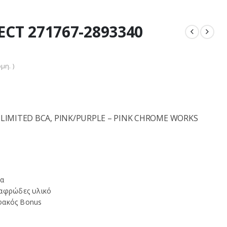
CT 271767-2893340
μη. )
 LIMITED BCA, PINK/PURPLE – PINK CHROME WORKS
τα
 αφρώδες υλικό
φακός Bonus