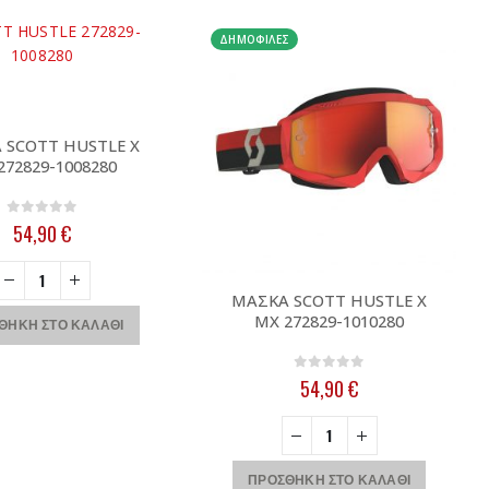
ΔΗΜΟΦΙΛΈΣ
 SCOTT HUSTLE X
272829-1008280
0
out of 5
54,90
€
ΜΑΣΚΑ SCOTT HUSTLE X
MX 272829-1010280
ΘΉΚΗ ΣΤΟ ΚΑΛΆΘΙ
0
out of 5
54,90
€
ΠΡΟΣΘΉΚΗ ΣΤΟ ΚΑΛΆΘΙ