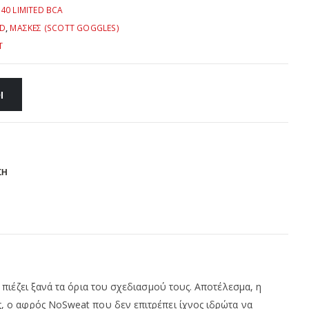
40 LIMITED BCA
AD
,
ΜΑΣΚΕΣ (SCOTT GOGGLES)
T
Ι
ΣΗ
ιέζει ξανά τα όρια του σχεδιασμού τους. Αποτέλεσμα, η
 ο αφρός NoSweat που δεν επιτρέπει ίχνος ιδρώτα να