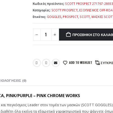
Κωδικός προϊόντος:
SCOTT PROSPECT 271767-28933
Κατηγορίες:
SCOTT PROSPECT
,
ΕΞΟΠΛΙΣΜΟΣ OFF-RO
Ετικέτες:
GOGGLES
,
PROSPECT
,
SCOTT
,
ΜΑΣΚΕΣ SCOT
ΠΡΟΣΘΉΚΗ ΣΤΟ ΚΑΛΆΘ
ADD TO WISHLIST
ΣΎΓΚΡΙ
ΙΟΛΟΓΉΣΕΙΣ (0)
CA, PINK/PURPLE – PINK CHROME WORKS
 και παγκόσμιος Leader στον τομέα των μασκών (SCOTT GOGGLES) π
έτη όλα εκείνα τα εξαιρετικά χαρακτηριστικά που ψάχνετε όπως,