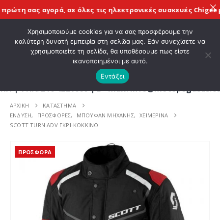
ρώτη σας αγορά, σε όλες τις
ηλεκτρονικές συσκευές Chigee
με 
ΚΑΛΩΣ ΗΡΘΑΤΕ ΣΤΟ E-SHOP ΜΟΤΟ ΠΗΓΑΣΟΣ !
Χρησιμοποιούμε cookies για να σας προσφέρουμε την
καλύτερη δυνατή εμπειρία στη σελίδα μας. Εάν συνεχίσετε να
χρησιμοποιείτε τη σελίδα, θα υποθέσουμε πως είστε
0
ικανοποιημένοι με αυτό.
Εντάξει
Λ. 210 4221060 | E - mail: info@motopegasus.com |
ΑΡΧΙΚΉ
ΚΑΤΆΣΤΗΜΑ
ΕΝΔΥΣΗ
,
ΠΡΟΣΦΟΡΕΣ
,
ΜΠΟΥΦΑΝ ΜΗΧΑΝΗΣ
,
ΧΕΙΜΕΡΙΝΑ
SCOTT TURN ADV ΓΚΡΙ-ΚΟΚΚΙΝΟ
ΠΡΟΣΦΟΡΆ