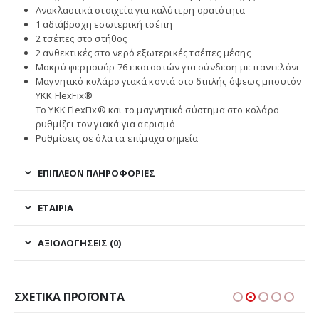
Ανακλαστικά στοιχεία για καλύτερη ορατότητα
1 αδιάβροχη εσωτερική τσέπη
2 τσέπες στο στήθος
2 ανθεκτικές στο νερό εξωτερικές τσέπες μέσης
Μακρύ φερμουάρ 76 εκατοστών για σύνδεση με παντελόνι
Μαγνητικό κολάρο γιακά κοντά στο διπλής όψεως μπουτόν
ΥΚΚ FlexFix®
Το ΥΚΚ FlexFix® και το μαγνητικό σύστημα στο κολάρο
ρυθμίζει τον γιακά για αερισμό
Ρυθμίσεις σε όλα τα επίμαχα σημεία
ΕΠΙΠΛΈΟΝ ΠΛΗΡΟΦΟΡΊΕΣ
ΕΤΑΙΡΊΑ
ΑΞΙΟΛΟΓΉΣΕΙΣ (0)
ΣΧΕΤΙΚΆ ΠΡΟΪΌΝΤΑ