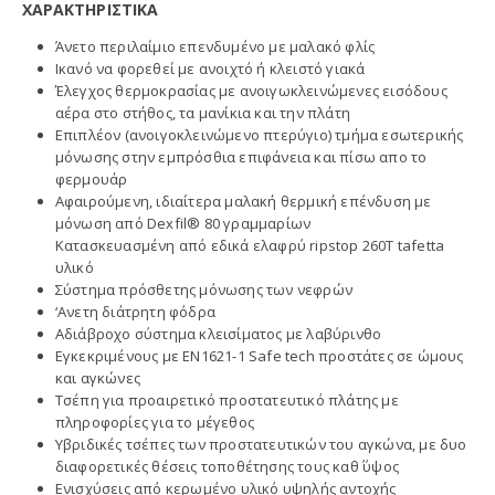
ΧΑΡΑΚΤΗΡΙΣΤΙΚΑ
Άνετο περιλαίμιο επενδυμένο με μαλακό φλίς
Ικανό να φορεθεί με ανοιχτό ή κλειστό γιακά
Έλεγχος θερμοκρασίας με ανοιγωκλεινώμενες εισόδους
αέρα στο στήθος, τα μανίκια και την πλάτη
Επιπλέον (ανοιγοκλεινώμενο πτερύγιο) τμήμα εσωτερικής
μόνωσης στην εμπρόσθια επιφάνεια και πίσω απο το
φερμουάρ
Αφαιρούμενη, ιδιαίτερα μαλακή θερμική επένδυση με
μόνωση από Dexfil® 80 γραμμαρίων
Κατασκευασμένη από εδικά ελαφρύ ripstop 260T tafetta
υλικό
Σύστημα πρόσθετης μόνωσης των νεφρών
‘Ανετη διάτρητη φόδρα
Αδιάβροχο σύστημα κλεισίματος με λαβύρινθο
Εγκεκριμένους με EN1621-1 Safe tech προστάτες σε ώμους
και αγκώνες
Τσέπη για προαιρετικό προστατευτικό πλάτης με
πληροφορίες για το μέγεθος
Υβριδικές τσέπες των προστατευτικών του αγκώνα, με δυο
διαφορετικές θέσεις τοποθέτησης τους καθ΄ ύψος
Ενισχύσεις από κερωμένο υλικό υψηλής αντοχής