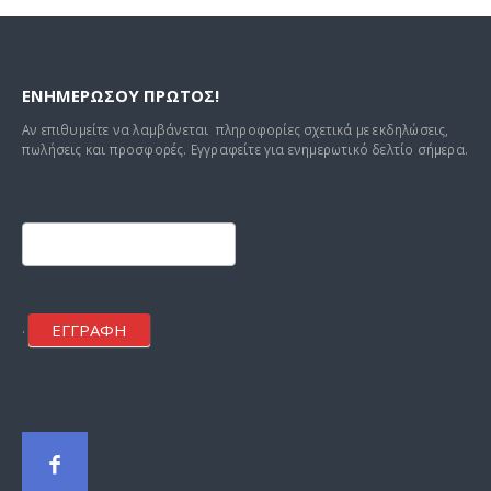
ΕΝΗΜΕΡΩΣΟΥ ΠΡΩΤΟΣ!
Αν επιθυμείτε να λαμβάνεται πληροφορίες σχετικά με εκδηλώσεις,
πωλήσεις και προσφορές. Εγγραφείτε για ενημερωτικό δελτίο σήμερα.
Footer
mailchimp
ΕΓΓΡΑΦΗ
.