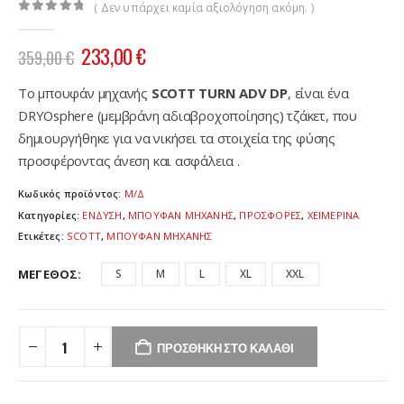
( Δεν υπάρχει καμία αξιολόγηση ακόμη. )
0
out of 5
Original
Η
233,00
€
359,00
€
price
τρέχουσα
was:
τιμή
Το μπουφάν μηχανής
SCOTT TURN ADV DP
, είναι ένα
359,00 €.
είναι:
DRYOsphere (μεμβράνη αδιαβροχοποίησης) τζάκετ, που
233,00 €.
δημιουργήθηκε για να νικήσει τα στοιχεία της φύσης
προσφέροντας άνεση και ασφάλεια .
Κωδικός προϊόντος:
Μ/Δ
Κατηγορίες:
ΕΝΔΥΣΗ
,
ΜΠΟΥΦΑΝ ΜΗΧΑΝΗΣ
,
ΠΡΟΣΦΟΡΕΣ
,
ΧΕΙΜΕΡΙΝΑ
Ετικέτες:
SCOTT
,
ΜΠΟΥΦΑΝ ΜΗΧΑΝΗΣ
ΜΈΓΕΘΟΣ
S
M
L
XL
XXL
ΠΡΟΣΘΉΚΗ ΣΤΟ ΚΑΛΆΘΙ