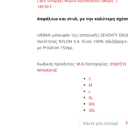
( Δεν υπάρχει καμία αξιολόγηση ακόμη. )
0
out of 5
149,90
€
Ασφάλεια και
στυλ
, με την καλύτερη σχέσ
URBAN μπουφάν της Ισπανικής SEVENTY DEGR
ποιότητας NYLON 6.6. Είναι 100% αδιάβροχο
με Prilation 150γρ.
Κωδικός προϊόντος:
Μ/Δ
Κατηγορίες:
ΕΝΔΥΣΗ
,
ΜΗΧΑΝΗΣ
Μέγεθος
S
M
L
XL
XXL
3XL
Ε