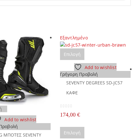
Εξαντλημένο
Αυτό
Επιλογή
το
προϊόν
Add to wishlist
έχει
Γρήγορη Προβολή
πολλαπλές
SEVENTY DEGREES SD-JC57
παραλλαγές.
ΚΑΦΕ
Οι
επιλογές
μπορούν
Αυτό
ή
0
out of 5
να
174,00
€
το
Add to wishlist
επιλεγούν
προϊόν
 Προβολή
στη
έχει
Αυτό
Επιλογή
σελίδα
G ΜΠΟΤΕΣ SEVENTY
πολλαπλές
το