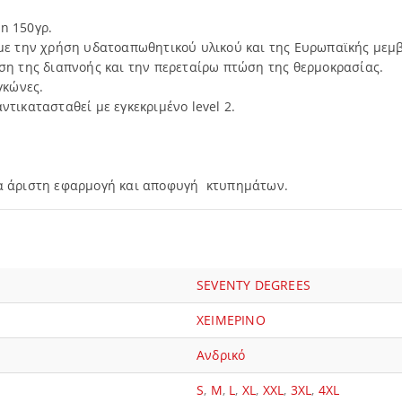
n 150γρ.
 με την χρήση υδατοαπωθητικού υλικού και της Ευρωπαϊκής με
ση της διαπνοής και την περεταίρω πτώση της θερμοκρασίας.
γκώνες.
τικατασταθεί με εγκεκριμένο level 2.
ια άριστη εφαρμογή και αποφυγή κτυπημάτων.
SEVENTY DEGREES
ΧΕΙΜΕΡΙΝΟ
Ανδρικό
S
,
M
,
L
,
XL
,
XXL
,
3XL
,
4XL