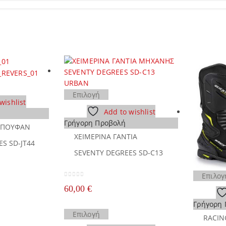
Αυτό
Επιλογή
wishlist
το
ν
Add to wishlist
προϊόν
Γρήγορη Προβολή
έχει
ΜΠΟΥΦΑΝ
πλές
ΧΕΙΜΕΡΙΝΑ ΓΑΝΤΙΑ
πολλαπλές
λαγές.
S SD-JT44
παραλλαγές.
SEVENTY DEGREES SD-C13
Οι
γές
επιλογές
ούν
Επιλογ
μπορούν
0
out of 5
60,00
€
να
γούν
Γρήγορη
επιλεγούν
Αυτό
Επιλογή
στη
α
RACIN
το