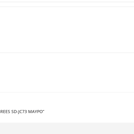
GREES SD-JC73 ΜΑΥΡΟ”