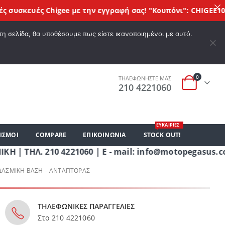
σκευές Chigee
με την εγγραφή σας! "Kουπόνι": CHIGEE10
Π
Α ΕΠΙΘΥΜΙΏΝ
Ο ΛΟΓΑΡΙΑΣΜΌΣ ΜΟΥ
ΚΑΛΆΘΙ ΑΓΟΡΏΝ
ΣΎΝΔΕΣΗ
τη σελίδα, θα υποθέσουμε πως είστε ικανοποιημένοι με αυτό.
0
ΤΗΛΕΦΩΝΗΣΤΕ ΜΑΣ
210 4221060
ΕΥΚΑΙΡΙΕΣ
ΙΣΜΟΙ
COMPARE
ΕΠΙΚΟΙΝΩΝΊΑ
STOCK OUT!
Λ. 210 4221060 | E - mail: info@motopegasus.com |
ΑΔΑΣΜΙΚΉ ΒΆΣΗ – ΑΝΤΆΠΤΟΡΑΣ
ΤΗΛΕΦΩΝΙΚΕΣ ΠΑΡΑΓΓΕΛΙΕΣ
Στο 210 4221060