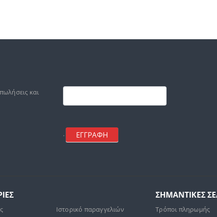
Footer
mailchimp
 πωλήσεις και
ΕΓΓΡΑΦΗ
.
ΙΕΣ
ΣΗΜΑΝΤΙΚΕΣ Σ
άς
Ιστορικό παραγγελιών
Τρόποι πληρωμής