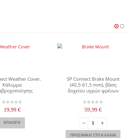
ect Weather Cover.
SP Connect Brake Mount
Κάλυμμα
(40,5-61,5 mm), βάση
αβροχοποίησης
δοχείου υγρών φρένων
0
out of 5
0
out of 5
19,99
€
59,99
€
Αυτό το προϊόν έχει πολλαπλές παραλλαγές. Οι επιλογές μπορούν να επιλεγούν στη σελίδα του προϊόντος
ΕΠΙΛΟΓΉ
ΠΡΟΣΘΉΚΗ ΣΤΟ ΚΑΛΆΘΙ