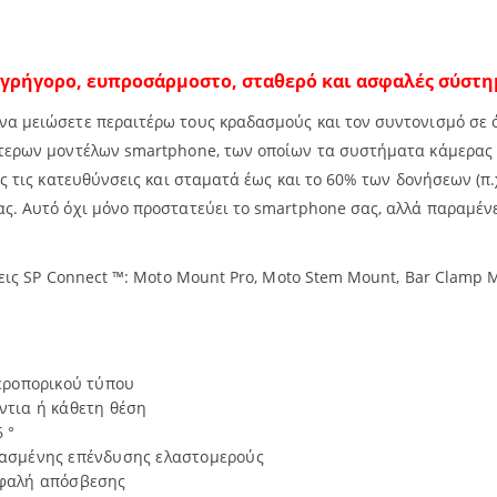
 γρήγορο, ευπροσάρμοστο, σταθερό και ασφαλές σύστη
να μειώσετε περαιτέρω τους κραδασμούς και τον συντονισμό σε 
ότερων μοντέλων smartphone, των οποίων τα συστήματα κάμερας 
ες τις κατευθύνσεις και σταματά έως και το 60% των δονήσεων (π
ς. Αυτό όχι μόνο προστατεύει το smartphone σας, αλλά παραμέν
ις SP Connect ™: Moto Mount Pro, Moto Stem Mount, Bar Clamp Mou
εροπορικού τύπου
ντια ή κάθετη θέση
 °
ιασμένης επένδυσης ελαστομερούς
κεφαλή απόσβεσης