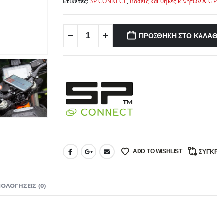
Ετικέτες:
SP CONNECT
,
Βάσεις και θήκες κινητών & GP
ΠΡΟΣΘΉΚΗ ΣΤΟ ΚΑΛΆΘ
ADD TO WISHLIST
ΣΎΓΚΡ
ΙΟΛΟΓΉΣΕΙΣ (0)