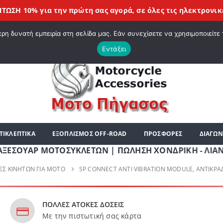
10% για την πρώτη σας αγορά, σε όλες τις
ηλεκτρονικές συ
|
ΗΡΘΑΤΕ ΣΤΟ E-SHOP ΜΟΤΟ ΠΗΓΑΣΟΣ !
ΣΧΕΤΙΚΆ ΜΕ ΕΜΆΣ
BLOG
ΛΊΣΤ
η δυνατή εμπειρία στη σελίδα μας. Εάν συνεχίσετε να χρησιμοποιείτε 
Εντάξει
ΤΙΚΛΕΠΤΙΚΑ
ΕΞΟΠΛΙΣΜΟΣ OFF-ROAD
ΠΡΟΣΦΟΡΕΣ
ΔΙΑΓΩΝ
ΑΡ ΜΟΤΟΣΥΚΛΕΤΩΝ | ΠΩΛΗΣΗ ΧΟΝΔΡΙΚΗ - ΛΙΑΝΙΚΗ | ΤΗ
ΕΣ ΚΙΝΗΤΏΝ ΓΙΑ ΜΟΤΟ
SP CONNECT ANTI VIBRATION MODULE, ΑΝΤΙΚΡ
ΠΟΛΛΕΣ ΑΤΟΚΕΣ ΔΟΣΕΙΣ
Με την πιστωτική σας κάρτα