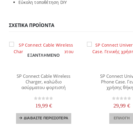
Εύκολη τοποθέτηση DIY
ΣΧΕΤΙΚΆ ΠΡΟΪΌΝΤΑ
ΕΞΑΝΤΛΗΜΈΝΟ
SP Connect Cable Wireless
SP Connect Univ
Charger, καλώδιο
Phone Case. Γε
ασύρματου φορτιστή
χρήσης θήκη
0
out of 5
0
out of
19,99
€
29,99
€
ΔΙΑΒΆΣΤΕ ΠΕΡΙΣΣΌΤΕΡΑ
ΕΠΙΛΟΓΉ