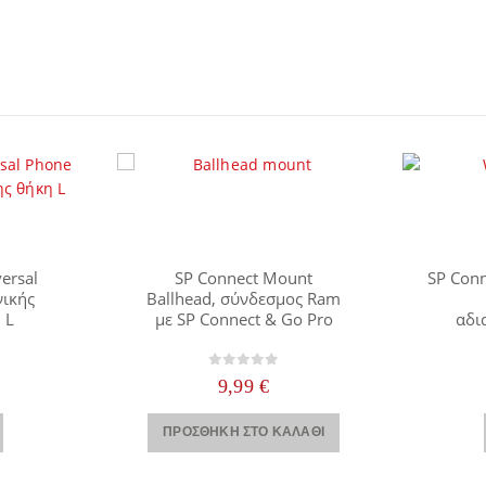
ersal
SP Connect Mount
SP Conn
νικής
Ballhead, σύνδεσμος Ram
 L
με SP Connect & Go Pro
αδι
 5
0
out of 5
9,99
€
Αυτό το προϊόν έχει πολλαπλές παραλλαγές. Οι επιλογές μπορούν να επιλεγούν στη σελίδα του προϊόντος
ΠΡΟΣΘΉΚΗ ΣΤΟ ΚΑΛΆΘΙ