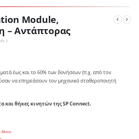
ation Module,
η – Αντάπτορας
η. )
τά έως και το 60% των δονήσεων (π.χ. από τον
ούσαν να επηρεάσουν τον μηχανικό σταθεροποιητή
α και θήκες κινητών της SP Connect.
α Μοτο