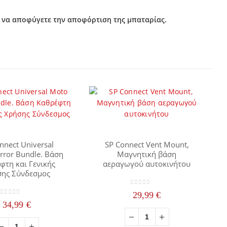
α να αποφύγετε την αποφόρτιση της μπαταρίας.
nnect Universal
SP Connect Vent Mount,
rror Bundle. Βάση
Μαγνητική βάση
φτη και Γενικής
αεραγωγού αυτοκινήτου
ης Σύνδεσμος
0
out of 5
29,99
€
0
out of 5
34,99
€