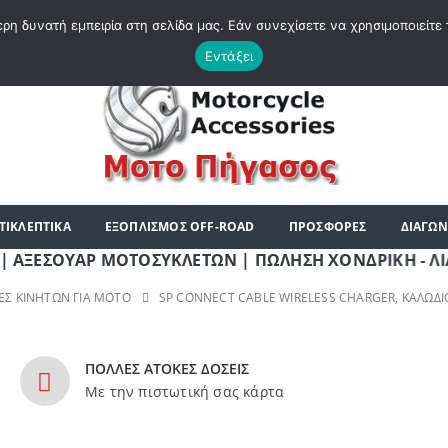
|
ΗΡΘΑΤΕ ΣΤΟ E-SHOP ΜΟΤΟ ΠΗΓΑΣΟΣ !
ΣΧΕΤΙΚΆ ΜΕ ΕΜΆΣ
BLOG
ΛΊΣΤ
η δυνατή εμπειρία στη σελίδα μας. Εάν συνεχίσετε να χρησιμοποιείτε 
Εντάξει
ΤΙΚΛΕΠΤΙΚΑ
ΕΞΟΠΛΙΣΜΟΣ OFF-ROAD
ΠΡΟΣΦΟΡΕΣ
ΔΙΑΓΩΝ
ΣΟΥΑΡ ΜΟΤΟΣΥΚΛΕΤΩΝ | ΠΩΛΗΣΗ ΧΟΝΔΡΙΚΗ - ΛΙΑΝΙΚΗ | 
ΕΣ ΚΙΝΗΤΏΝ ΓΙΑ ΜΟΤΟ
SP CONNECT CABLE WIRELESS CHARGER, ΚΑΛΏΔ
ΠΟΛΛΕΣ ΑΤΟΚΕΣ ΔΟΣΕΙΣ
Με την πιστωτική σας κάρτα