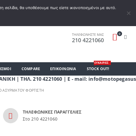
Α ΕΠΙΘΥΜΙΏΝ
Ο ΛΟΓΑΡΙΑΣΜΌΣ ΜΟΥ
ΚΑΛΆΘΙ ΑΓΟΡΏΝ
ΣΎΝΔΕΣΗ
τη σελίδα, θα υποθέσουμε πως είστε ικανοποιημένοι με αυτό.
0
ΤΗΛΕΦΩΝΗΣΤΕ ΜΑΣ
210 4221060
ΕΥΚΑΙΡΙΕΣ
ΙΣΜΟΙ
COMPARE
ΕΠΙΚΟΙΝΩΝΊΑ
STOCK OUT!
ΤΗΛ. 210 4221060 | E - mail: info@motopegasus.com
ΙΟ ΑΣΎΡΜΑΤΟΥ ΦΟΡΤΙΣΤΉ
ΤΗΛΕΦΩΝΙΚΕΣ ΠΑΡΑΓΓΕΛΙΕΣ
Στο 210 4221060