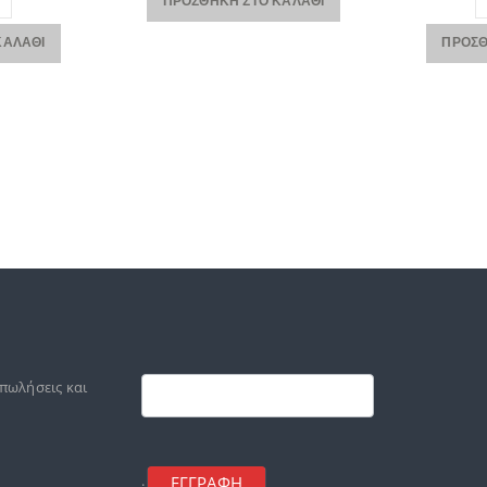
ΠΡΟΣΘΉΚΗ ΣΤΟ ΚΑΛΆΘΙ
ΚΑΛΆΘΙ
ΠΡΟΣΘ
Footer
mailchimp
 πωλήσεις και
ΕΓΓΡΑΦΗ
.