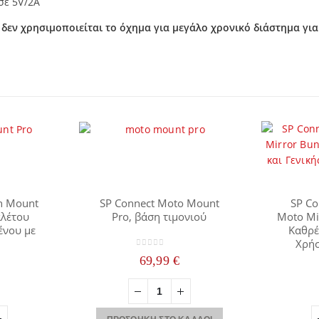
σε 5V/2A
δεν χρησιμοποιείται το όχημα για μεγάλο χρονικό διάστημα γι
ch Mount
SP Connect Moto Mount
SP Co
αλέτου
Pro, βάση τιμονιού
Moto Mi
ένου με
Καθρέ
η
Χρήσ
0
out of 5
69,99
€