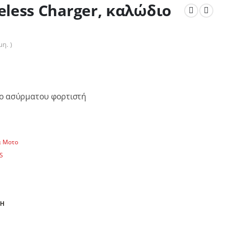
eless Charger, καλώδιο
ή
η. )
διο ασύρματου φορτιστή
α Μοτο
S
ΣΗ