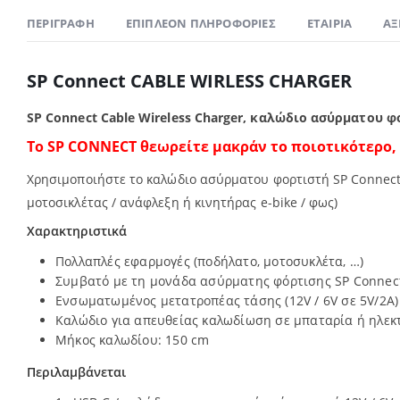
ΠΕΡΙΓΡΑΦΉ
ΕΠΙΠΛΈΟΝ ΠΛΗΡΟΦΟΡΊΕΣ
ΕΤΑΙΡΊΑ
ΑΞ
SP Connect CABLE WIRLESS CHARGER
SP Connect Cable Wireless Charger, καλώδιο ασύρματου 
Το SP CONNECT
θεωρείτε μακράν το ποιοτικότερο,
Χρησιμοποιήστε το καλώδιο ασύρματου φορτιστή SP Connec
μοτοσικλέτας / ανάφλεξη ή κινητήρας e-bike / φως)
Χαρακτηριστικά
Πολλαπλές εφαρμογές (ποδήλατο, μοτοσυκλέτα, …)
Συμβατό με τη μονάδα ασύρματης φόρτισης SP Connec
Ενσωματωμένος μετατροπέας τάσης (12V / 6V σε 5V/2A)
Καλώδιο για απευθείας καλωδίωση σε μπαταρία ή ηλεκ
Μήκος καλωδίου: 150 cm
Περιλαμβάνεται