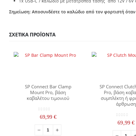
1x USB-C / καλώδιο με μετατροπέα τάσης από 12V / 6V 
Σημείωση: Αποσυνδέστε το καλώδιο από τον φορτιστή όταν 
ΣΧΕΤΙΚΆ ΠΡΟΪΌΝΤΑ
SP Connect Bar Clamp
SP Connect Clut
Mount Pro, βάση
Pro, βάση καβ
καβαλέτου τιμονιού
συμπλέκτη ή φρ
άρθρωσ
0
out of 5
69,99
€
0
out of 5
69,99
€