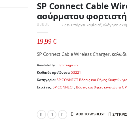
SP Connect Cable Wir
ασύρματου φορτιστ
( Δεν υπάρχει καμία αξιολόγηση ακόμ
0
out of 5
19,99
€
SP Connect Cable Wireless Charger, καλώ
Availability:
Εξαντλημένο
Κωδικός προϊόντος:
53221
Κατηγορία:
SP CONNECT Βάσεις και Θήκες Κινητών γι
Ετικέτες:
SP CONNECT
,
Βάσεις και θήκες κινητών & GP
ADD TO WISHLIST
ΣΎΓΚΡΙ