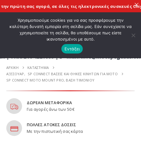
ην πρώτη σας αγορά, σε όλες τις
ηλεκτρονικές συσκευές Chige
ΚΑΛΩΣ ΗΡΘΑΤΕ ΣΤΟ E-SHOP ΜΟΤΟ ΠΗΓΑΣΟΣ !
Χρησιμοποιούμε cookies για να σας προσφέρουμε την
καλύτερη δυνατή εμπειρία στη σελίδα μας. Εάν συνεχίσετε να
χρησιμοποιείτε τη σελίδα, θα υποθέσουμε πως είστε
0
ικανοποιημένοι με αυτό.
Εντάξει
. 210 4221060 | E - mail: info@motopegasus.com |
ΑΡΧΙΚΉ
ΚΑΤΆΣΤΗΜΑ
ΑΞΕΣΟΥΑΡ
,
SP CONNECT ΒΆΣΕΙΣ ΚΑΙ ΘΉΚΕΣ ΚΙΝΗΤΏΝ ΓΙΑ ΜΟΤΟ
SP CONNECT MOTO MOUNT PRO, ΒΆΣΗ ΤΙΜΟΝΙΟΎ
ΔΩΡΕΑΝ ΜΕΤΑΦΟΡΙΚΑ
Για αγορές άνω των 50 €
ΠΟΛΛΕΣ ΑΤΟΚΕΣ ΔΟΣΕΙΣ
Με την πιστωτική σας κάρτα