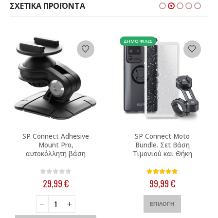
ΣΧΕΤΙΚΆ ΠΡΟΪΌΝΤΑ
ΔΗΜΟΦΙΛΈΣ
Αυτό το προϊόν έχει πολλαπλές παραλλαγές. Οι επιλογές μπορούν να επιλεγούν στη σελίδα του προϊόντος
SP Connect Adhesive
SP Connect Moto
Mount Pro,
Bundle. Σετ Βάση
αυτοκόλλητη βάση
Τιμονιού και Θήκη
0
out of 5
5.00
out of 5
29,99
€
99,99
€
Αυτό το προϊόν έχει πολλαπλές παραλλαγές. Οι επιλογές μπορούν να επιλεγούν στη σελίδα του προϊόντος
ΕΠΙΛΟΓΉ