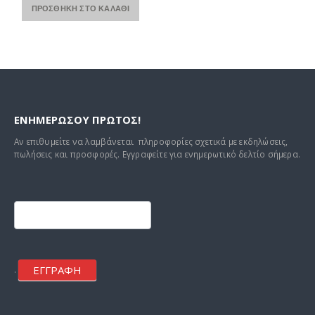
ΠΡΟΣΘΉΚΗ ΣΤΟ ΚΑΛΆΘΙ
ΕΝΗΜΕΡΩΣΟΥ ΠΡΩΤΟΣ!
Αν επιθυμείτε να λαμβάνεται πληροφορίες σχετικά με εκδηλώσεις,
πωλήσεις και προσφορές. Εγγραφείτε για ενημερωτικό δελτίο σήμερα.
Footer
mailchimp
ΕΓΓΡΑΦΗ
.