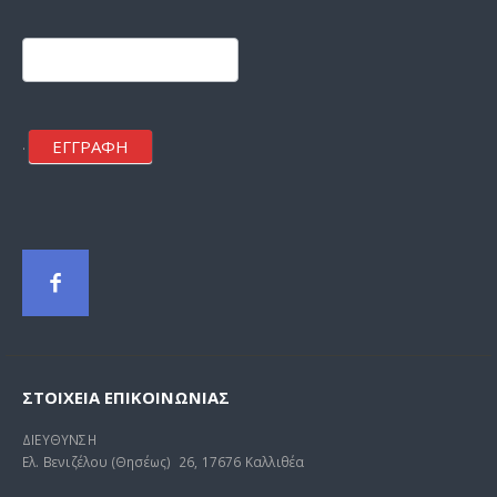
Footer
mailchimp
ΕΓΓΡΑΦΗ
.
ΣΤΟΙΧΕΊΑ ΕΠΙΚΟΙΝΩΝΊΑΣ
ΔΙΕΥΘΥΝΣΗ
Ελ. Βενιζέλου (Θησέως) 26, 17676 Καλλιθέα