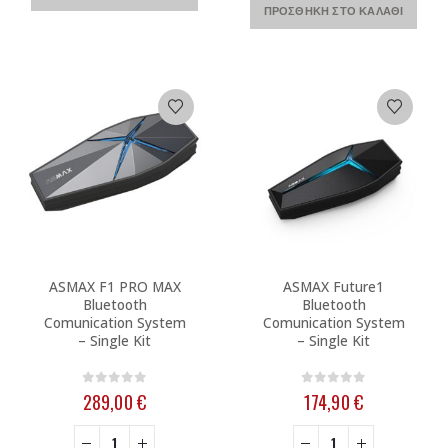
ΠΡΟΣΘΉΚΗ ΣΤΟ ΚΑΛΆΘΙ
ASMAX F1 PRO MAX
ASMAX Future1
Bluetooth
Bluetooth
Comunication System
Comunication System
– Single Kit
– Single Kit
0
out of 5
0
out of 5
289,00
€
174,90
€