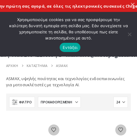
 πρώτη σας αγορά, σε όλες τις
ηλεκτρονικές συσκευές Chigee
μ
ΚΑΛΩΣ ΗΡΘΑΤΕ ΣΤΟ E-SHOP ΜΟΤΟ ΠΗΓΑΣΟΣ !
Χρησιμοποιούμε cookies για να σας προσφέρουμε την
καλύτερη δυνατή εμπειρία στη σελίδα μας. Εάν συνεχίσετε να
χρησιμοποιείτε τη σελίδα, θα υποθέσουμε πως είστε
0
ικανοποιημένοι με αυτό.
Εντάξει
. 210 4221060 | E - mail: info@motopegasus.com |
ΑΡΧΙΚΉ
ΚΑΤΆΣΤΗΜΑ
ASMAX
ASMAX, υψηλής ποιότητας και τεχνολογίας ενδοεπικοινωνίες
για μοτοσυκλέτιστές με τεχνολογία AI.
ΦΊΛΤΡΟ