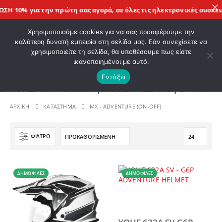
Η 10% για την πρώτη σας αγορά, σε όλες τις
ηλεκτρονικές συσκευέ
ΚΑΛΩΣ ΗΡΘΑΤΕ ΣΤΟ E-SHOP ΜΟΤΟ ΠΗΓΑΣΟΣ !
Χρησιμοποιούμε cookies για να σας προσφέρουμε την
καλύτερη δυνατή εμπειρία στη σελίδα μας. Εάν συνεχίσετε να
χρησιμοποιείτε τη σελίδα, θα υποθέσουμε πως είστε
0
ικανοποιημένοι με αυτό.
Εντάξει
ΔΡΙΚΗ - ΛΙΑΝΙΚΗ | ΤΗΛ. 210 4221060 | E - mail: in
ΑΡΧΙΚΉ
ΚΑΤΆΣΤΗΜΑ
MX - ADVENTURE (ON-OFF)
ΦΊΛΤΡΟ
ΔΗΜΟΦΙΛΈΣ
ΔΗΜΟΦΙΛΈΣ