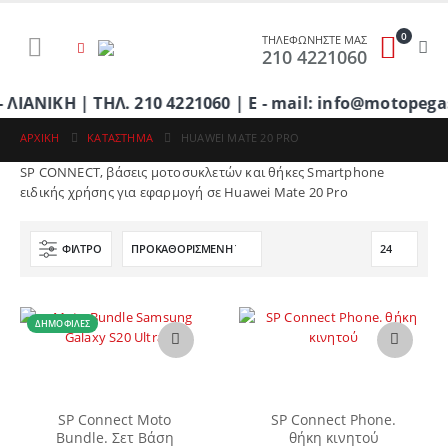
0
ΤΗΛΕΦΩΝΗΣΤΕ ΜΑΣ
210 4221060
ΙΚΗ | ΤΗΛ. 210 4221060 | E - mail: info@motopegas
ΑΡΧΙΚΉ
ΚΑΤΆΣΤΗΜΑ
HUAWEI MATE 20 PRO
SP CONNECT, βάσεις μοτοσυκλετών και θήκες Smartphone
ειδικής χρήσης για εφαρμογή σε Huawei Mate 20 Pro
ΦΊΛΤΡΟ
ΔΗΜΟΦΙΛΈΣ
Αυτό
Αυτό
το
το
προϊόν
προϊόν
έχει
έχει
SP Connect Moto
SP Connect Phone.
πολλαπλές
πολλαπλές
Bundle. Σετ Βάση
θήκη κινητού