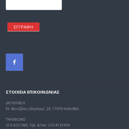
mailchimp
ΕΓΓΡΑΦΗ
.
ΣΤΟΙΧΕΊΑ ΕΠΙΚΟΙΝΩΝΊΑΣ
ΔΙΕΥΘΥΝΣΗ
Ελ. Βενιζέλου (Θησέως) 26, 17676 Καλλιθέα
ΤΗΛΕΦΩΝΟ
210 4221060, Τηλ. & Fax: 210 4125956