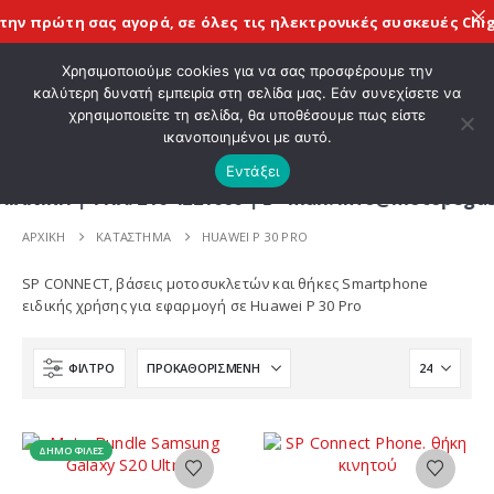
ην πρώτη σας αγορά, σε όλες τις
ηλεκτρονικές συσκευές Chig
ΚΑΛΩΣ ΗΡΘΑΤΕ ΣΤΟ E-SHOP ΜΟΤΟ ΠΗΓΑΣΟΣ !
Χρησιμοποιούμε cookies για να σας προσφέρουμε την
καλύτερη δυνατή εμπειρία στη σελίδα μας. Εάν συνεχίσετε να
χρησιμοποιείτε τη σελίδα, θα υποθέσουμε πως είστε
0
ικανοποιημένοι με αυτό.
Εντάξει
Η | ΤΗΛ. 210 4221060 | E - mail: info@motopegasu
ΑΡΧΙΚΉ
ΚΑΤΆΣΤΗΜΑ
HUAWEI P 30 PRO
SP CONNECT, βάσεις μοτοσυκλετών και θήκες Smartphone
ειδικής χρήσης για εφαρμογή σε Huawei P 30 Pro
ΦΊΛΤΡΟ
ΔΗΜΟΦΙΛΈΣ
Αυτό
Αυτό