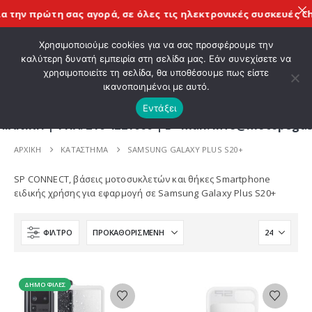
 την πρώτη σας αγορά, σε όλες τις
ηλεκτρονικές συσκευές Ch
ΚΑΛΩΣ ΗΡΘΑΤΕ ΣΤΟ E-SHOP ΜΟΤΟ ΠΗΓΑΣΟΣ !
Χρησιμοποιούμε cookies για να σας προσφέρουμε την
καλύτερη δυνατή εμπειρία στη σελίδα μας. Εάν συνεχίσετε να
χρησιμοποιείτε τη σελίδα, θα υποθέσουμε πως είστε
0
ικανοποιημένοι με αυτό.
Εντάξει
Η | ΤΗΛ. 210 4221060 | E - mail: info@motopegasu
ΑΡΧΙΚΉ
ΚΑΤΆΣΤΗΜΑ
SAMSUNG GALAXY PLUS S20+
SP CONNECT, βάσεις μοτοσυκλετών και θήκες Smartphone
ειδικής χρήσης για εφαρμογή σε Samsung Galaxy Plus S20+
ΦΊΛΤΡΟ
ΔΗΜΟΦΙΛΈΣ