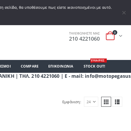
Α ΕΠΙΘΥΜΙΏΝ
Ο ΛΟΓΑΡΙΑΣΜΌΣ ΜΟΥ
ΚΑΛΆΘΙ ΑΓΟΡΏΝ
ΣΎΝΔΕΣΗ
τη σελίδα, θα υποθέσουμε πως είστε ικανοποιημένοι με αυτό.
0
ΤΗΛΕΦΩΝΗΣΤΕ ΜΑΣ
210 4221060
ΕΥΚΑΙΡΙΕΣ
ΙΣΜΟΙ
COMPARE
ΕΠΙΚΟΙΝΩΝΊΑ
STOCK OUT!
 ΤΗΛ. 210 4221060 | E - mail: info@motopegasus.co
Εμφάνιση: