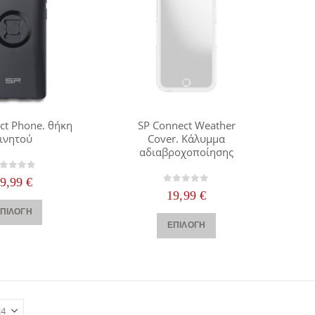
ct Phone. θήκη
SP Connect Weather
ινητού
Cover. Κάλυμμα
αδιαβροχοποίησης
out of 5
29,99
€
0
out of 5
19,99
€
Αυτό
ΠΙΛΟΓΉ
Αυτό
το
ΕΠΙΛΟΓΉ
το
προϊόν
προϊόν
έχει
έχει
πολλαπλές
πολλαπλές
παραλλαγές.
παραλλαγές.
Οι
Οι