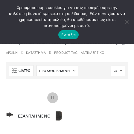
ΚΑΛΩΣ ΗΡΘΑΤΕ ΣΤΟ E-SHOP ΜΟΤΟ ΠΗΓΑΣΟΣ !
Χρησιμοποιούμε cookies για να σας προσφέρουμε την
καλύτερη δυνατή εμπειρία στη σελίδα μας. Εάν συνεχίσετε να
χρησιμοποιείτε τη σελίδα, θα υποθέσουμε πως είστε
0
ικανοποιημένοι με αυτό.
Εντάξει
Η | ΤΗΛ. 210 4221060 | E - mail: info@motopegasus
ΑΡΧΙΚΉ
ΚΑΤΆΣΤΗΜΑ
PRODUCT TAG -
ΑΝΤΙΚΛΕΠΤΙΚΟ
ΦΊΛΤΡΟ
ΕΞΑΝΤΛΗΜΈΝΟ