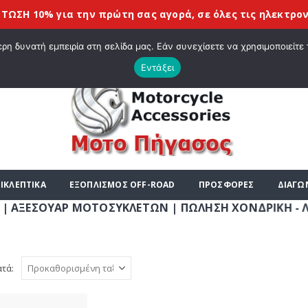
 10% για την πρώτη σας αγορά, σε όλες τις
ηλεκτρονικές
|
ΤΕ ΣΤΟ E-SHOP ΜΟΤΟ ΠΗΓΑΣΟΣ !
ΣΧΕΤΙΚΆ ΜΕ ΕΜΆΣ
BLOG
ΛΊΣΤΑ
η δυνατή εμπειρία στη σελίδα μας. Εάν συνεχίσετε να χρησιμοποιείτε 
Εντάξει
ΙΚΛΕΠΤΙΚΑ
ΕΞΟΠΛΙΣΜΟΣ OFF-ROAD
ΠΡΟΣΦΟΡΕΣ
ΔΙΑΓΩ
ΣΟΥΑΡ ΜΟΤΟΣΥΚΛΕΤΩΝ | ΠΩΛΗΣΗ ΧΟΝΔΡΙΚΗ - ΛΙΑΝΙΚΗ |
ατά: