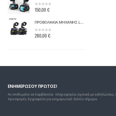
.
0
0
out of 5
150,00
€
54
ΚΑΛΟΚΑΙΡΙΝΟ ΜΠΟΥΦΑΝ PREXPORT ECLIPSE ΜΑΥΡΟ
ΠΡΟΒΟΛΑΚΙΑ ΜΗΧΑΝΗΣ LED ΥΨΗΛΗΣ ΙΣΧΥΟΣ FUTURE EYES Χ80 ΚΙΤΡΙΝΟ-ΛΕΥΚΟ
0
0
out of 5
280,00
€
13
ΕΝΗΜΕΡΩΣΟΥ ΠΡΩΤΟΣ!
Αν επιθυμείτε να λαμβάνεται πληροφορίες σχετικά με εκδηλώσεις, 
προσφορές. Εγγραφείτε για ενημερωτικό δελτίο σήμερα.