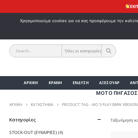
ΕΚΠΤΩΣΗ
ΚΑΛΩΣ ΗΡΘΑ
Χρησιμοποιούμε cookies για να σας προσφέρουμε την καλύτερ
Όλες οι κατηγορίες
ΑΡΧΙΚΗ
ΚΡΑΝΗ
ΕΝΔΥΣΗ
ΑΞΕΣΟΥΑΡ
ΑΝΤ
ΜΟΤΟ ΠΗΓΑΣΟΣ | ΑΞΕ
ΑΡΧΙΚΉ
ΚΑΤΆΣΤΗΜΑ
PRODUCT TAG -
AIO 5 PLAY BMW VERSION
Κατηγορίες
Ταξινόμηση κ
STOCK-OUT (ΕΥΚΑΙΡΙΕΣ)
(4)