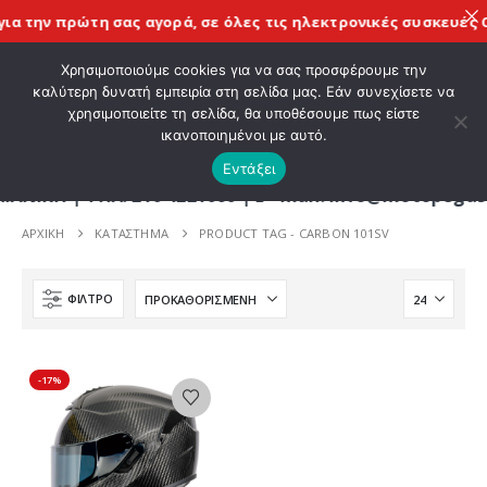
ια την πρώτη σας αγορά, σε όλες τις
ηλεκτρονικές συσκευές C
ΚΑΛΩΣ ΗΡΘΑΤΕ ΣΤΟ E-SHOP ΜΟΤΟ ΠΗΓΑΣΟΣ !
Χρησιμοποιούμε cookies για να σας προσφέρουμε την
καλύτερη δυνατή εμπειρία στη σελίδα μας. Εάν συνεχίσετε να
χρησιμοποιείτε τη σελίδα, θα υποθέσουμε πως είστε
0
ικανοποιημένοι με αυτό.
Εντάξει
Η | ΤΗΛ. 210 4221060 | E - mail: info@motopegasus
ΑΡΧΙΚΉ
ΚΑΤΆΣΤΗΜΑ
PRODUCT TAG -
CARBON 101SV
ΦΊΛΤΡΟ
-17%