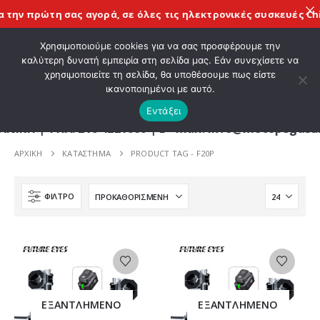
 την πρώτη σας αγορά, σε όλες τις
ηλεκτρονικές συσκευές Chi
ΚΑΛΩΣ ΗΡΘΑΤΕ ΣΤΟ E-SHOP ΜΟΤΟ ΠΗΓΑΣΟΣ !
Χρησιμοποιούμε cookies για να σας προσφέρουμε την
καλύτερη δυνατή εμπειρία στη σελίδα μας. Εάν συνεχίσετε να
χρησιμοποιείτε τη σελίδα, θα υποθέσουμε πως είστε
0
ικανοποιημένοι με αυτό.
Εντάξει
| ΤΗΛ. 210 4221060 | E - mail: info@motopegasus.
ΑΡΧΙΚΉ
ΚΑΤΆΣΤΗΜΑ
PRODUCT TAG -
F20P
ΦΊΛΤΡΟ
ΕΞΑΝΤΛΗΜΈΝΟ
ΕΞΑΝΤΛΗΜΈΝΟ