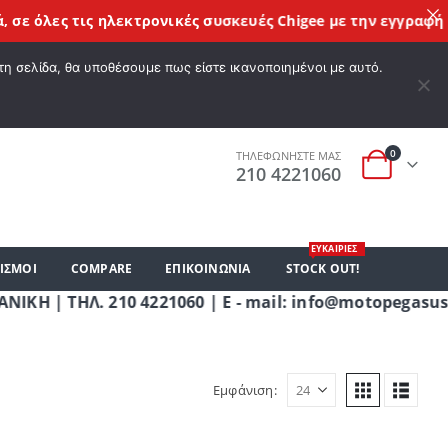
 όλες τις
ηλεκτρονικές συσκευές Chigee
με την εγγραφή σας!
Α ΕΠΙΘΥΜΙΏΝ
Ο ΛΟΓΑΡΙΑΣΜΌΣ ΜΟΥ
ΚΑΛΆΘΙ ΑΓΟΡΏΝ
ΣΎΝΔΕΣΗ
τη σελίδα, θα υποθέσουμε πως είστε ικανοποιημένοι με αυτό.
0
ΤΗΛΕΦΩΝΗΣΤΕ ΜΑΣ
210 4221060
ΕΥΚΑΙΡΙΕΣ
ΙΣΜΟΙ
COMPARE
ΕΠΙΚΟΙΝΩΝΊΑ
STOCK OUT!
 ΤΗΛ. 210 4221060 | E - mail: info@motopegasus.co
Εμφάνιση: