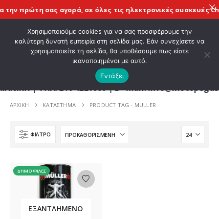
 την πρώτη σας αγορά, σε όλες τις
ηλεκτρονικές συσκευές Chi
ΚΑΛΩΣ ΗΡΘΑΤΕ ΣΤΟ E-SHOP ΜΟΤΟ ΠΗΓΑΣΟΣ !
Χρησιμοποιούμε cookies για να σας προσφέρουμε την
καλύτερη δυνατή εμπειρία στη σελίδα μας. Εάν συνεχίσετε να
χρησιμοποιείτε τη σελίδα, θα υποθέσουμε πως είστε
0
ικανοποιημένοι με αυτό.
Εντάξει
Η | ΤΗΛ. 210 4221060 | E - mail: info@motopegasus
ΑΡΧΙΚΉ
ΚΑΤΆΣΤΗΜΑ
PRODUCT TAG -
MULLER
ΦΊΛΤΡΟ
ΔΗΜΟΦΙΛΈΣ
ΕΞΑΝΤΛΗΜΈΝΟ