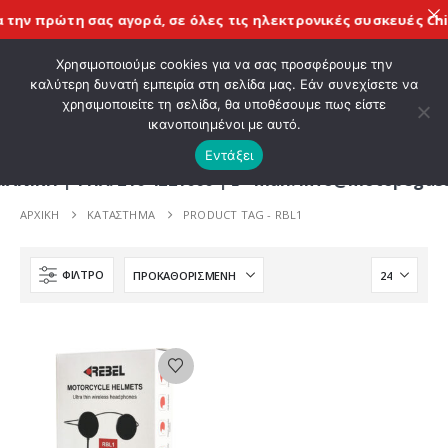
την πρώτη σας αγορά, σε όλες τις
ηλεκτρονικές συσκευές Chi
ΚΑΛΩΣ ΗΡΘΑΤΕ ΣΤΟ E-SHOP ΜΟΤΟ ΠΗΓΑΣΟΣ !
Χρησιμοποιούμε cookies για να σας προσφέρουμε την
καλύτερη δυνατή εμπειρία στη σελίδα μας. Εάν συνεχίσετε να
χρησιμοποιείτε τη σελίδα, θα υποθέσουμε πως είστε
0
ικανοποιημένοι με αυτό.
Εντάξει
 | ΤΗΛ. 210 4221060 | E - mail: info@motopegasus
ΑΡΧΙΚΉ
ΚΑΤΆΣΤΗΜΑ
PRODUCT TAG -
RBL1
ΦΊΛΤΡΟ