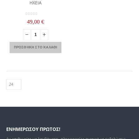
ΗΧΕΙΑ
0
out of 5
49,00
€
ΠΡΟΣΘΉΚΗ ΣΤΟ ΚΑΛΆΘΙ
ΕΝΗΜΕΡΩΣΟΥ ΠΡΩΤΟΣ!
YOHE CARBON 101 SV
Αν επιθυμείτε να λαμβάνεται πληροφορίες σχετικά με εκδηλώσεις,