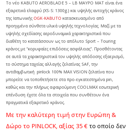
Το νέο KABUTO AEROBLADE 5 – LB ΜΑΥΡΟ ΜΑΤ είναι ένα
εξαιρετικά ελαφρύ (XS-S: 1300g.) και υψηλής αντοχής κράνος
της Ιαπωνικής
OGK-KABUTO
κατασκευασμένο από
προηγμένα σύνθετα υλικά υψηλής τεχνολογίας. Μαζί με τα
υψηλής σχεδίασης αεροδυναμικά χαρακτηριστικά που
διαθέτη το κατατάσσουν ως το απόλυτο Sport – Touring
κράνος με “κορυφαίες επιδόσεις ασφάλειας”. Προσθέτοντας
σε αυτά τα χαρακτηριστικά τον υψηλής απόδοσης εξαερισμό,
το σύστημα ταχείας αλλαγής ζελατίνας SAF, την
αντιθαμβωτική pinlock 100% MAX VISION ζελατίνα που
μπορείτε να τοποθετήσετε στα προ-εγκατεστημένα pin,
καθώς και την πλήρως αφαιρούμενη COOLMAX εσωτερική
επένδυση έχετε όλα τα στοιχεία που συνθέτουν ένα
πραγματικά εξαιρετικό κράνος.
Με την καλύτερη τιμή στην Ευρώπη &
Δώρο το PINLOCK, αξίας 35 €
το οποίο δεν