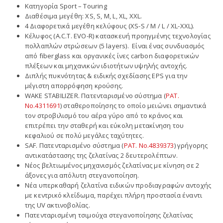
Κατηγορία Sport – Touring
Διαθέσιμα μεγέθη: XS, S, M, L, XL, XXL.
4 Διαφορετικά μεγέθη κελύφους (XS-S / M / L / XL-XXL).
Κέλυφος (A.C.T. EVO-R) κατασκευή προηγμένης τεχνολογίας
πολλαπλών στρώσεων (5 layers). Είναι ένας συνδυασμός
από fiberglass και οργανικές ίνες carbon διαφορετικών
πλέξεων και μηχανικών ιδιοτήτων υψηλής αντοχής.
Διπλής πυκνότητας & ειδικής σχεδίασης EPS για την
μέγιστη απορρόφηση κρούσης.
WAKE STABILIZER. Πατενταρισμένο σύστημα (
PAT.
No.4311691
) σταθεροποίησης το οποίο μειώνει σημαντικά
τον στροβιλισμό του αέρα γύρο από το κράνος και
επιτρέπει την σταθερή και εύκολη μετακίνηση του
κεφαλιού σε πολύ μεγάλες ταχύτητες.
SAF. Πατενταρισμένο σύστημα (
PAT. No.4839373
) γρήγορης
αντικατάστασης της ζελατίνας 2 δευτερολέπτων.
Νέος βελτιωμένος μηχανισμός ζελατίνας με κίνηση σε 2
άξονες για απόλυτη στεγανοποίηση.
Νέα υπερκαθαρή ζελατίνα ειδικών προδιαγραφών αντοχής
με κεντρικό κλείδωμα, παρέχει πλήρη προστασία έναντι
της UV ακτινοβολίας.
Πατενταρισμένη τσιμούχα στεγανοποίησης ζελατίνας