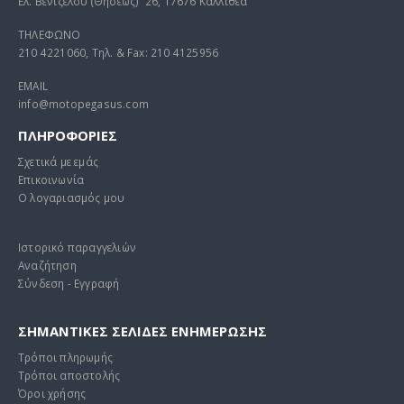
Ελ. Βενιζέλου (Θησέως) 26, 17676 Καλλιθέα
ΤΗΛΕΦΩΝΟ
210 4221060, Τηλ. & Fax: 210 4125956
EMAIL
info@motopegasus.com
ΠΛΗΡΟΦΟΡΙΕΣ
Σχετικά με εμάς
Επικοινωνία
Ο λογαριασμός μου
Ιστορικό παραγγελιών
Αναζήτηση
Σύνδεση - Εγγραφή
ΣΗΜΑΝΤΙΚΕΣ ΣΕΛΙΔΕΣ ΕΝΗΜΕΡΩΣΗΣ
Τρόποι πληρωμής
Τρόποι αποστολής
Όροι χρήσης