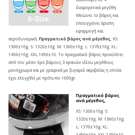
διαφορετικά μεγέθη.
Μειώνει το βάρος και
επιτυγχάνει άριστη
εφαρμογή και
αεροδυναμική.
Πραγματικό βάρος ανά μέγεθος
, XS:
1300±10g. S: 1320±10g. M: 1360±10g. L: 1370±10g. XL:
1450±10g. XXL:1450±10. Το πραγματικό βάρος προκύπτει
από τον μέσο όρο βάρους 3 κρανών ιδίου μεγέθους
μονόχρωμα και με γραφικά με ζυγαριά ακριβείας η οποία
έχει ελεγχθεί με πρότυπο 1000gr.
Πραγματικό βάρος
ανά μέγεθος,
XS: 1300±10g. S:
1320±10g. M: 1360±10g.
L: 1370±10g. XL:
1450±10g. XXL:1450±10.