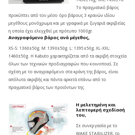
Το πραγματικό βάρος
προκύπτει από τον μέσο όρο βάρους 3 κρανών ιδίου
μεγέθους μονόχρωμα και με γραφικά με ζυγαριά ακριβείας
η οποία έχει ελεγχθεί με πρότυπο 1000gr.
Αναγραφόμενο βάρος ανά μέγεθος
,
XS-S: 1360±50g. M: 1390±50g. L: 1395±50g. XL-XXL:
1460±50g. Η Kabuto χαρακτηρίζεται από τα ακριβή στοιχεία
όλων των τεχνικών προδιαγραφών που κοινοποιεί. Σε
σχέση με το αναγραφόμενο στα κράνη της βάρος, είναι
απόλυτα ακριβής και πάντα αρκετά επάνω από το
πραγματικό βάρος των προϊόντων της
Η μελετημένη και
λεπτομερή σχεδίασή
του,
Σε συνεργασία με το
WAKE STABILIZER, το