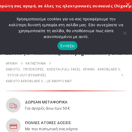
ας αγορά, σε όλες τις
ηλεκτρονικές συσκευές Chigee
με την εγ
ΚΑΛΩΣ ΗΡΘΑΤΕ ΣΤΟ E-SHOP ΜΟΤΟ ΠΗΓΑΣΟΣ !
Χρησιμοποιούμε cookies για να σας προσφέρουμε την
καλύτερη δυνατή εμπειρία στη σελίδα μας. Εάν συνεχίσετε να
χρησιμοποιείτε τη σελίδα, θα υποθέσουμε πως είστε
0
ικανοποιημένοι με αυτό.
Εντάξει
 - mail: info@motopegasus.com | ΕΠΙΣΗΜΟΣ ΑΠΟΚΛΕΙ
ΑΡΧΙΚΉ
ΚΑΤΆΣΤΗΜΑ
KABUTO
,
ΠΡΟΣΦΟΡΕΣ
,
ΚΛΕΙΣΤΑ (FULL-FACE)
,
ΚΡΑΝΗ
,
AEROBLADE 5
,
STOCK-OUT (ΕΥΚΑΙΡΙΕΣ)
KABUTO AEROBLADE 5 – LB ΜΑΥΡΟ ΜΑΤ
ΔΩΡΕΑΝ ΜΕΤΑΦΟΡΙΚΑ
Για αγορές άνω των 50 €
ΠΟΛΛΕΣ ΑΤΟΚΕΣ ΔΟΣΕΙΣ
Με την πιστωτική σας κάρτα