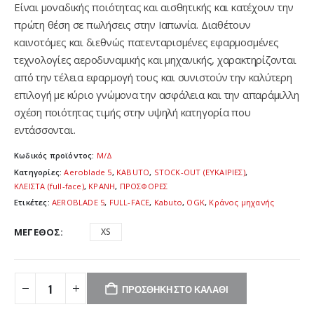
Είναι μοναδικής ποιότητας και αισθητικής και κατέχουν την
πρώτη θέση σε πωλήσεις στην Ιαπωνία. Διαθέτουν
καινοτόμες και διεθνώς πατενταρισμένες εφαρμοσμένες
τεχνολογίες αεροδυναμικής και μηχανικής, χαρακτηρίζονται
από την τέλεια εφαρμογή τους και συνιστούν την καλύτερη
επιλογή με κύριο γνώμονα την ασφάλεια και την απαράμιλλη
σχέση ποιότητας τιμής στην υψηλή κατηγορία που
εντάσσονται.
Κωδικός προϊόντος:
Μ/Δ
Κατηγορίες:
Aeroblade 5
,
KABUTO
,
STOCK-OUT (ΕΥΚΑΙΡΙΕΣ)
,
ΚΛΕΙΣΤΑ (full-face)
,
ΚΡΑΝΗ
,
ΠΡΟΣΦΟΡΕΣ
Ετικέτες:
AEROBLADE 5
,
FULL-FACE
,
Kabuto
,
OGK
,
Κράνος μηχανής
ΜΈΓΕΘΟΣ
XS
ΠΡΟΣΘΉΚΗ ΣΤΟ ΚΑΛΆΘΙ