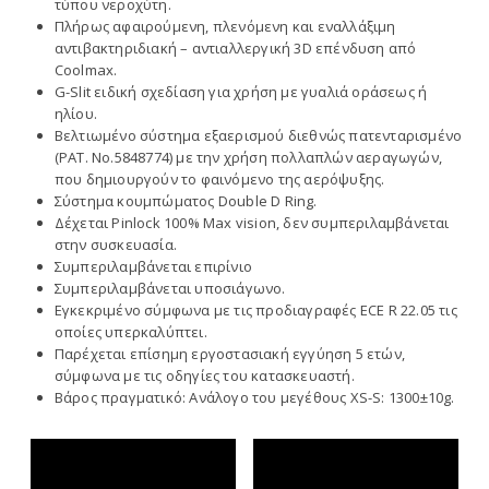
τύπου νεροχύτη.
Πλήρως αφαιρούμενη, πλενόμενη και εναλλάξιμη
αντιβακτηριδιακή – αντιαλλεργική 3D επένδυση από
Coolmax.
G-Slit ειδική σχεδίαση για χρήση με γυαλιά οράσεως ή
ηλίου.
Βελτιωμένο σύστημα εξαερισμού διεθνώς πατενταρισμένο
(PAT. No.5848774) με την χρήση πολλαπλών αεραγωγών,
που δημιουργούν το φαινόμενο της αερόψυξης.
Σύστημα κουμπώματος Double D Ring.
Δέχεται Pinlock 100% Max vision, δεν συμπεριλαμβάνεται
στην συσκευασία.
Συμπεριλαμβάνεται επιρίνιο
Συμπεριλαμβάνεται υποσιάγωνο.
Εγκεκριμένο σύμφωνα με τις προδιαγραφές ECE R 22.05 τις
οποίες υπερκαλύπτει.
Παρέχεται επίσημη εργοστασιακή εγγύηση 5 ετών,
σύμφωνα με τις οδηγίες του κατασκευαστή.
Βάρος πραγματικό: Ανάλογο του μεγέθους XS-S: 1300±10g.