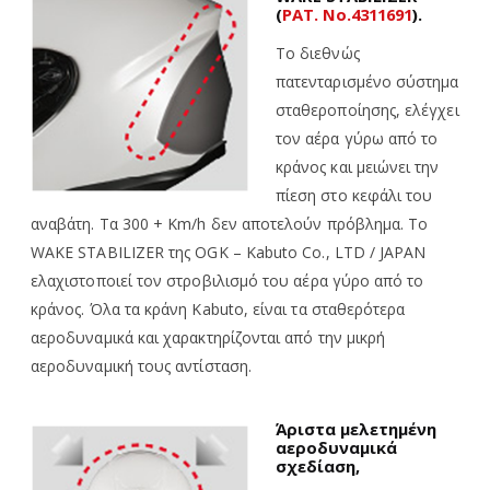
(
PAT. No.4311691
).
Το διεθνώς
πατενταρισμένο σύστημα
σταθεροποίησης, ελέγχει
τον αέρα γύρω από το
κράνος και μειώνει την
πίεση στο κεφάλι του
αναβάτη. Τα 300 + Km/h δεν αποτελούν πρόβλημα. Το
WAKE STABILIZER της OGK – Kabuto Co., LTD / JAPAN
ελαχιστοποιεί τον στροβιλισμό του αέρα γύρο από το
κράνος. Όλα τα κράνη Kabuto, είναι τα σταθερότερα
αεροδυναμικά και χαρακτηρίζονται από την μικρή
αεροδυναμική τους αντίσταση.
Άριστα μελετημένη
αεροδυναμικά
σχεδίαση,