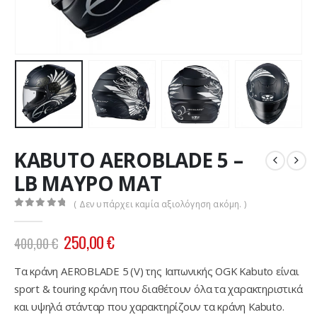
KABUTO AEROBLADE 5 –
LB ΜΑΥΡΟ ΜΑΤ
( Δεν υπάρχει καμία αξιολόγηση ακόμη. )
0
out of 5
Original
Η
250,00
€
400,00
€
price
τρέχουσα
was:
τιμή
Τα κράνη AEROBLADE 5 (V) της Ιαπωνικής OGK Kabuto είναι
400,00 €.
είναι:
sport & touring κράνη που διαθέτουν όλα τα χαρακτηριστικά
250,00 €.
και υψηλά στάνταρ που χαρακτηρίζουν τα κράνη Kabuto.