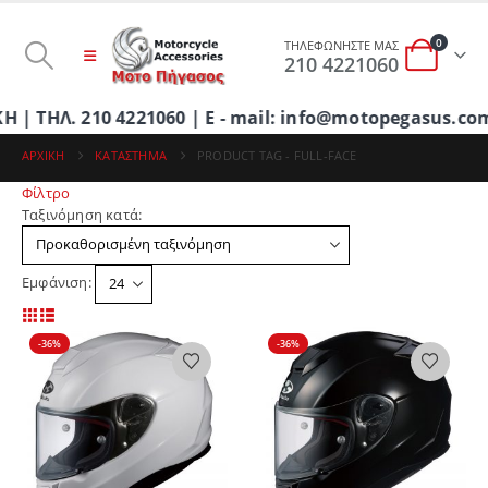
0
ΤΗΛΕΦΩΝΗΣΤΕ ΜΑΣ
210 4221060
. 210 4221060 | E - mail: info@motopegasus.com |
ΑΡΧΙΚΉ
ΚΑΤΆΣΤΗΜΑ
PRODUCT TAG -
FULL-FACE
Φίλτρο
Ταξινόμηση κατά:
Εμφάνιση:
-36%
-36%