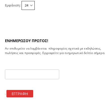
παραλλαγές
του
προϊόντος
παραλλαγές.
Εμφάνιση:
Οι
προϊόντος
Οι
επιλογές
επιλογές
μπορούν
μπορούν
να
να
επιλεγούν
επιλεγούν
στη
στη
σελίδα
σελίδα
του
ΕΝΗΜΕΡΩΣΟΥ ΠΡΩΤΟΣ!
του
προϊόντος
Αν επιθυμείτε να λαμβάνεται πληροφορίες σχετικά με εκδηλώσεις,
προϊόντος
πωλήσεις και προσφορές. Εγγραφείτε για ενημερωτικό δελτίο σήμερα.
Footer
mailchimp
ΕΓΓΡΑΦΗ
.