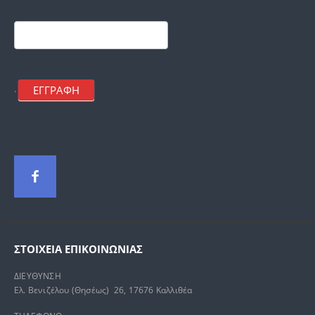
Footer
mailchimp
ΕΓΓΡΑΦΗ
.
ΣΤΟΙΧΕΊΑ ΕΠΙΚΟΙΝΩΝΊΑΣ
ΔΙΕΥΘΥΝΣΗ
Ελ. Βενιζέλου (Θησέως) 26, 17676 Καλλιθέα