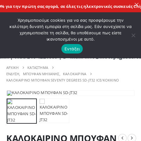
για την πρώτη σας αγορά, σε όλες τις
ηλεκτρονικές συσκευές Chig
ΚΑΛΩΣ ΗΡΘΑΤΕ ΣΤΟ E-SHOP ΜΟΤΟ ΠΗΓΑΣΟΣ !
Χρησιμοποιούμε cookies για να σας προσφέρουμε την
καλύτερη δυνατή εμπειρία στη σελίδα μας. Εάν συνεχίσετε να
χρησιμοποιείτε τη σελίδα, θα υποθέσουμε πως είστε
0
ικανοποιημένοι με αυτό.
Εντάξει
ΗΛ. 210 4221060 | E - mail: info@motopegasus.com
ΑΡΧΙΚΉ
ΚΑΤΆΣΤΗΜΑ
ΕΝΔΥΣΗ
,
ΜΠΟΥΦΑΝ ΜΗΧΑΝΗΣ
,
ΚΑΛΟΚΑΙΡΙΝΑ
ΚΑΛΟΚΑΙΡΙΝΟ ΜΠΟΥΦΑΝ SEVENTY DEGREES SD-JT32 ICE/ΚΟΚΚΙΝΟ
ΚΑΛΟΚΑΙΡΙΝΟ ΜΠΟΥΦΑΝ