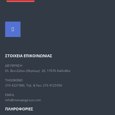
price
τρέχουσα
was:
τιμή
54,99 €.
είναι:
ΚΑΛΟΚΑΙΡΙΝΟ ΜΠΟΥΦΑΝ PREXPORT ECLIPSE ΜΑΥΡΟ
52,24 €.
0
out of 5
Original
Η
85,00
€
130,00
€
price
τρέχουσα
was:
τιμή
130,00 €.
είναι:
85,00 €.
ΣΤΟΙΧΕΊΑ ΕΠΙΚΟΙΝΩΝΊΑΣ
ΔΙΕΥΘΥΝΣΗ
Ελ. Βενιζέλου (Θησέως) 26, 17676 Καλλιθέα
ΤΗΛΕΦΩΝΟ
210 4221060, Τηλ. & Fax: 210 4125956
EMAIL
info@motopegasus.com
ΠΛΗΡΟΦΟΡΙΕΣ