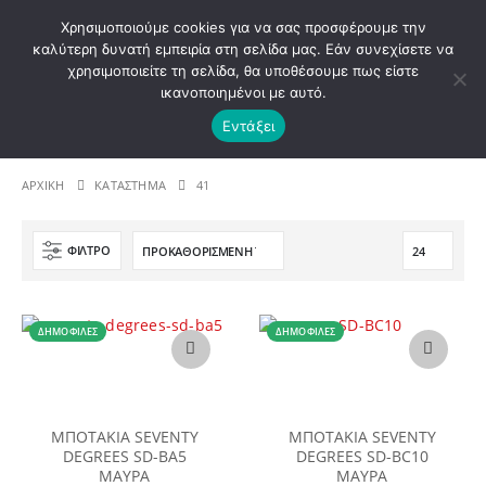
ΚΑΛΩΣ ΗΡΘΑΤΕ ΣΤΟ E-SHOP ΜΟΤΟ ΠΗΓΑΣΟΣ !
Χρησιμοποιούμε cookies για να σας προσφέρουμε την
καλύτερη δυνατή εμπειρία στη σελίδα μας. Εάν συνεχίσετε να
χρησιμοποιείτε τη σελίδα, θα υποθέσουμε πως είστε
0
ικανοποιημένοι με αυτό.
Εντάξει
 | ΤΗΛ. 210 4221060 | E - mail: info@motopegasus
ΑΡΧΙΚΉ
ΚΑΤΆΣΤΗΜΑ
41
ΦΊΛΤΡΟ
ΔΗΜΟΦΙΛΈΣ
ΔΗΜΟΦΙΛΈΣ
Αυτό
Αυτό
το
το
προϊόν
προϊόν
έχει
έχει
πολλαπλές
πολλαπλές
ΜΠΟΤΑΚΙΑ SEVENTY
ΜΠΟΤΑΚΙΑ SEVENTY
παραλλαγές.
παραλλαγές.
DEGREES SD-BA5
DEGREES SD-BC10
ΜΑΥΡΑ
ΜΑΥΡΑ
Οι
Οι