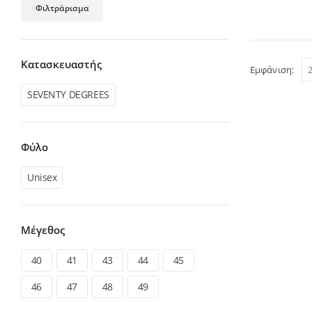
Φιλτράρισμα
τιμή
τιμή
Κατασκευαστής
Εμφάνιση:
SEVENTY DEGREES
Φύλο
Unisex
Μέγεθος
40
41
43
44
45
46
47
48
49