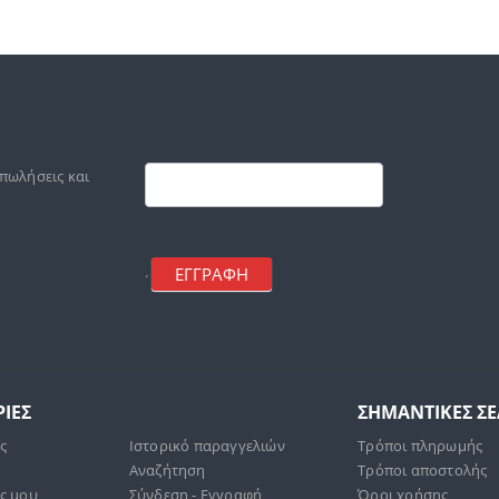
Footer
mailchimp
 πωλήσεις και
ΕΓΓΡΑΦΗ
.
ΙΕΣ
ΣΗΜΑΝΤΙΚΕΣ Σ
άς
Ιστορικό παραγγελιών
Τρόποι πληρωμής
Αναζήτηση
Τρόποι αποστολής
ς μου
Σύνδεση - Εγγραφή
Όροι χρήσης