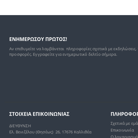
ΕΝΗΜΕΡΩΣΟΥ ΠΡΩΤΟΣ!
Αν επιθυμείτε να λαμβάνεται πληροφορίες σχετικά με εκδηλώσεις,
προσφορές. Εγγραφείτε για ενημερωτικό δελτίο σήμερα.
ΣΤΟΙΧΕΊΑ ΕΠΙΚΟΙΝΩΝΊΑΣ
ΠΛΗΡΟΦΟΡ
Σχετικά με εμ
ΔΙΕΥΘΥΝΣΗ
Επικοινωνία
Ελ. Βενιζέλου (Θησέως) 26, 17676 Καλλιθέα
Ο λογαριασμό