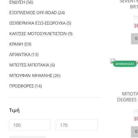
SEVENTY
ΕΝΔΥΣΗ
(54)
BR
ΕΞΟΠΛΙΣΜΟΣ OFF-ROAD
(24)
ΙΣΟΘΕΡΜΙΚΑ ΕΞΩ-ΕΣΩΡΟΥΧΑ
(5)
0
o
1
ΚΑΛΤΣΕΣ ΜΟΤΟΣΥΚΛΕΤΙΣΤΩΝ
(9)
Ε
ΚΡΑΝΗ
(59)
ΛΙΠΑΝΤΙΚΑ
(13)
ΔΗΜΟΦΙΛΈΣ
ΜΠΟΤΕΣ-ΜΠΟΤΑΚΙΑ
(6)
ΜΠΟΥΦΑΝ ΜΗΧΑΝΗΣ
(26)
ΠΡΟΣΦΟΡΕΣ
(14)
ΜΠΟΤΑ
DEGREES
Τιμή
0
o
1
Ε
Ελάχιστη
Μέγιστη