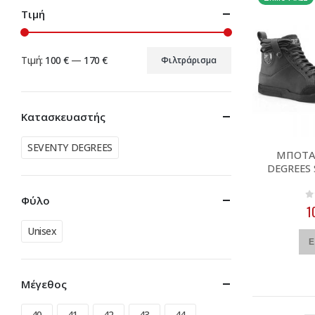
Τιμή
Τιμή:
100 €
—
170 €
Φιλτράρισμα
Ελάχιστη
Μέγιστη
τιμή
τιμή
Κατασκευαστής
SEVENTY DEGREES
ΜΠΟΤΑ
DEGREES
Φύλο
0
1
Unisex
Ε
Μέγεθος
40
41
42
43
44