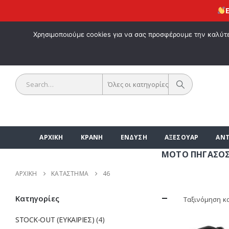
ΕΚΠΤΩ
ΚΑΛΩΣ ΗΡΘΑ
Χρησιμοποιούμε cookies για να σας προσφέρουμε την καλύτερ
Όλες οι κατηγορίες
ΑΡΧΙΚΗ
ΚΡΑΝΗ
ΕΝΔΥΣΗ
ΑΞΕΣΟΥΑΡ
ΑΝΤ
ΜΟΤΟ ΠΗΓΑΣΟΣ | ΑΞ
ΑΡΧΙΚΉ
ΚΑΤΆΣΤΗΜΑ
46
Κατηγορίες
Ταξινόμηση κ
STOCK-OUT (ΕΥΚΑΙΡΙΕΣ)
(4)