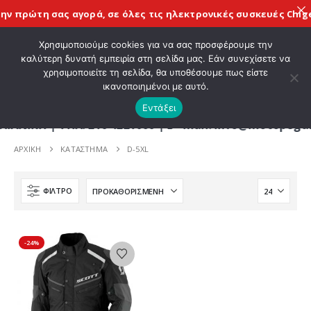
ην πρώτη σας αγορά, σε όλες τις
ηλεκτρονικές συσκευές Chige
ΚΑΛΩΣ ΗΡΘΑΤΕ ΣΤΟ E-SHOP ΜΟΤΟ ΠΗΓΑΣΟΣ !
Χρησιμοποιούμε cookies για να σας προσφέρουμε την
καλύτερη δυνατή εμπειρία στη σελίδα μας. Εάν συνεχίσετε να
χρησιμοποιείτε τη σελίδα, θα υποθέσουμε πως είστε
0
ικανοποιημένοι με αυτό.
Εντάξει
Η | ΤΗΛ. 210 4221060 | E - mail: info@motopegasu
ΑΡΧΙΚΉ
ΚΑΤΆΣΤΗΜΑ
D-5XL
ΦΊΛΤΡΟ
-24%