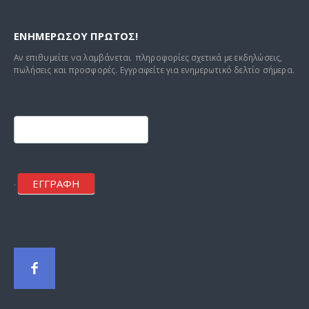
85,00 €.
σελίδα
του
ΕΝΗΜΕΡΩΣΟΥ ΠΡΩΤΟΣ!
προϊόντος
Αν επιθυμείτε να λαμβάνεται πληροφορίες σχετικά με εκδηλώσεις,
πωλήσεις και προσφορές. Εγγραφείτε για ενημερωτικό δελτίο σήμερα.
Footer
mailchimp
ΕΓΓΡΑΦΗ
.