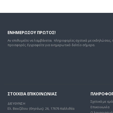
ΕΝΗΜΕΡΩΣΟΥ ΠΡΩΤΟΣ!
Αν επιθυμείτε να λαμβάνεται πληροφορίες σχετικά με εκδηλώσεις, 
προσφορές. Εγγραφείτε για ενημερωτικό δελτίο σήμερα.
ΣΤΟΙΧΕΊΑ ΕΠΙΚΟΙΝΩΝΊΑΣ
ΠΛΗΡΟΦΟΡ
Σχετικά με εμά
ΔΙΕΥΘΥΝΣΗ
Επικοινωνία
Ελ. Βενιζέλου (Θησέως) 26, 17676 Καλλιθέα
Ο λογαριασμό