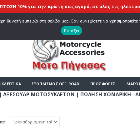
Η 10% για την πρώτη σας αγορά, σε όλες τις
ηλεκτρονικέ
|
ΤΕ ΣΤΟ E-SHOP ΜΟΤΟ ΠΗΓΑΣΟΣ !
ΣΧΕΤΙΚΆ ΜΕ ΕΜΆΣ
BLOG
ΛΊΣΤΑ
η δυνατή εμπειρία στη σελίδα μας. Εάν συνεχίσετε να χρησιμοποιείτε 
Εντάξει
ΙΚΛΕΠΤΙΚΑ
ΕΞΟΠΛΙΣΜΟΣ OFF-ROAD
ΠΡΟΣΦΟΡΕΣ
ΔΙΑΓΩ
ΟΥΑΡ ΜΟΤΟΣΥΚΛΕΤΩΝ | ΠΩΛΗΣΗ ΧΟΝΔΡΙΚΗ - ΛΙΑΝΙΚΗ | 
ατά: