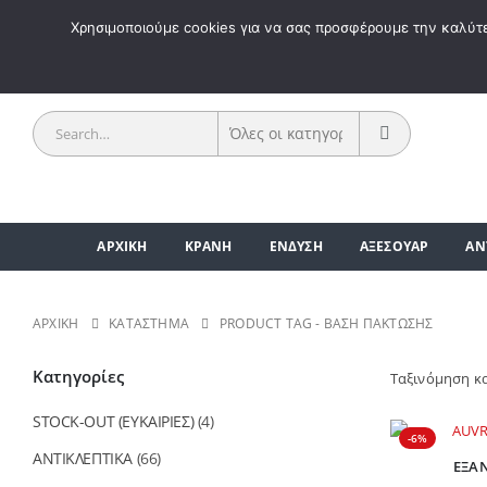
ΚΑΛΩΣ 
Χρησιμοποιούμε cookies για να σας προσφέρουμε την καλύτερ
ΑΡΧΙΚΗ
ΚΡΑΝΗ
ΕΝΔΥΣΗ
ΑΞΕΣΟΥΑΡ
ΑΝ
ΑΡΧΙΚΉ
ΚΑΤΆΣΤΗΜΑ
PRODUCT TAG -
ΒΆΣΗ ΠΆΚΤΩΣΗΣ
Κατηγορίες
Ταξινόμηση κ
STOCK-OUT (ΕΥΚΑΙΡΙΕΣ)
(4)
-6%
ΑΝΤΙΚΛΕΠΤΙΚΑ
(66)
ΕΞΑ