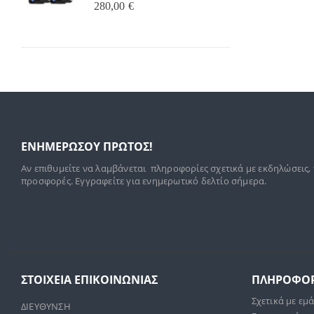
0
out of 5
280,00
€
0
o
13
ΕΝΗΜΕΡΩΣΟΥ ΠΡΩΤΟΣ!
Αν επιθυμείτε να λαμβάνεται πληροφορίες σχετικά με εκδηλώσεις,
προσφορές. Εγγραφείτε για ενημερωτικό δελτίο σήμερα.
ΣΤΟΙΧΕΊΑ ΕΠΙΚΟΙΝΩΝΊΑΣ
ΠΛΗΡΟΦΟΡ
Σχετικά με εμ
ΔΙΕΥΘΥΝΣΗ