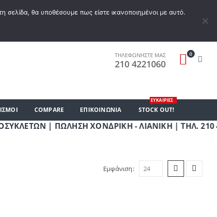
Α ΕΠΙΘΥΜΙΏΝ
Ο ΛΟΓΑΡΙΑΣΜΌΣ ΜΟΥ
ΚΑΛΆΘΙ ΑΓΟΡΏΝ
ΣΎΝΔΕΣΗ
τη σελίδα, θα υποθέσουμε πως είστε ικανοποιημένοι με αυτό.
0
ΤΗΛΕΦΩΝΗΣΤΕ ΜΑΣ
210 4221060
ΕΥΚΑΙΡΙΕΣ
ΙΣΜΟΙ
COMPARE
ΕΠΙΚΟΙΝΩΝΊΑ
STOCK OUT!
ΤΩΝ | ΠΩΛΗΣΗ ΧΟΝΔΡΙΚΗ - ΛΙΑΝΙΚΗ | ΤΗΛ. 210 42210
Εμφάνιση: