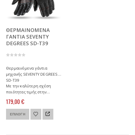
ΘΕΡΜΑΙΝΟΜΕΝΑ
ΓΑΝΤΙΑ SEVENTY
DEGREES SD-T39
0
out of 5
Θερμαινόμενα γάντια
μηχανής SEVENTY DEGREES
SD-T39
Με την καλύτερη σχέση
ποιότητας τιμής στην
Ευρωπαϊκή αγορά
179,00
€
Αυτό
ΕΠΙΛΟΓΉ
το
προϊόν
έχει