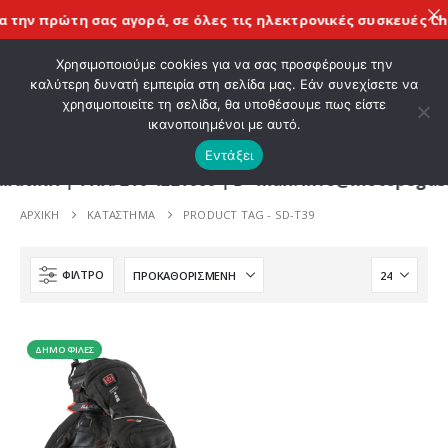
 την πρώτη σας αγορά, σε όλες τις
ηλεκτρονικές συσκευές Chi
ΚΑΛΩΣ ΗΡΘΑΤΕ ΣΤΟ E-SHOP ΜΟΤΟ ΠΗΓΑΣΟΣ !
Χρησιμοποιούμε cookies για να σας προσφέρουμε την
καλύτερη δυνατή εμπειρία στη σελίδα μας. Εάν συνεχίσετε να
χρησιμοποιείτε τη σελίδα, θα υποθέσουμε πως είστε
0
ικανοποιημένοι με αυτό.
Εντάξει
 | ΤΗΛ. 210 4221060 | E - mail: info@motopegasus
ΑΡΧΙΚΉ
ΚΑΤΆΣΤΗΜΑ
PRODUCT TAG -
SD-T39
ΦΊΛΤΡΟ
ΔΗΜΟΦΙΛΈΣ