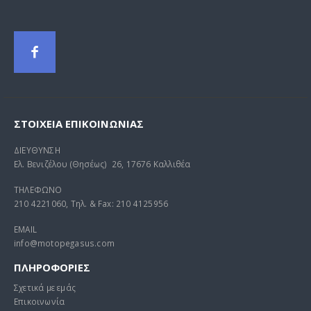
52,24 €.
0
out of 5
0
out of 5
Original
Η
85,00
€
280,00
€
130,00
€
price
τρέχουσα
was:
τιμή
130,00 €.
είναι:
85,00 €.
ΣΤΟΙΧΕΊΑ ΕΠΙΚΟΙΝΩΝΊΑΣ
ΔΙΕΥΘΥΝΣΗ
Ελ. Βενιζέλου (Θησέως) 26, 17676 Καλλιθέα
ΤΗΛΕΦΩΝΟ
210 4221060, Τηλ. & Fax: 210 4125956
EMAIL
info@motopegasus.com
ΠΛΗΡΟΦΟΡΙΕΣ
Σχετικά με εμάς
Επικοινωνία