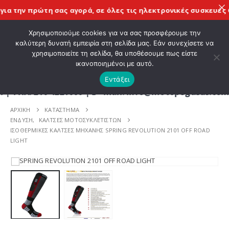
α την πρώτη σας αγορά, σε όλες τις
ηλεκτρονικές συσκευές Ch
ΚΑΛΩΣ ΗΡΘΑΤΕ ΣΤΟ E-SHOP ΜΟΤΟ ΠΗΓΑΣΟΣ !
Χρησιμοποιούμε cookies για να σας προσφέρουμε την
καλύτερη δυνατή εμπειρία στη σελίδα μας. Εάν συνεχίσετε να
χρησιμοποιείτε τη σελίδα, θα υποθέσουμε πως είστε
0
ικανοποιημένοι με αυτό.
Εντάξει
 210 4221060 | E - mail: info@motopegasus.com | 
ΑΡΧΙΚΉ
ΚΑΤΆΣΤΗΜΑ
ΕΝΔΥΣΗ
,
ΚΑΛΤΣΕΣ ΜΟΤΟΣΥΚΛΕΤΙΣΤΩΝ
ΙΣΟΘΕΡΜΙΚΕΣ ΚΑΛΤΣΕΣ ΜΗΧΑΝΗΣ SPRING REVOLUTION 2101 OFF ROAD
LIGHT