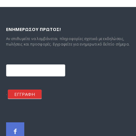
ΕΝΗΜΕΡΩΣΟΥ ΠΡΩΤΟΣ!
Αν επιθυμείτε να λαμβάνεται πληροφορίες σχετικά με εκδηλώσεις,
πωλήσεις και προσφορές. Εγγραφείτε για ενημερωτικό δελτίο σήμερα.
Footer
mailchimp
ΕΓΓΡΑΦΗ
.