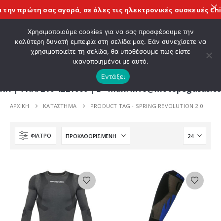
ην πρώτη σας αγορά, σε όλες τις
ηλεκτρονικές συσκευές Chig
ΚΑΛΩΣ ΗΡΘΑΤΕ ΣΤΟ E-SHOP ΜΟΤΟ ΠΗΓΑΣΟΣ !
Χρησιμοποιούμε cookies για να σας προσφέρουμε την
καλύτερη δυνατή εμπειρία στη σελίδα μας. Εάν συνεχίσετε να
χρησιμοποιείτε τη σελίδα, θα υποθέσουμε πως είστε
0
ικανοποιημένοι με αυτό.
Εντάξει
Λ. 210 4221060 | E - mail: info@motopegasus.com 
ΑΡΧΙΚΉ
ΚΑΤΆΣΤΗΜΑ
PRODUCT TAG -
SPRING REVOLUTION 2.0
ΦΊΛΤΡΟ