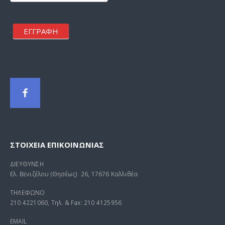
ΕΓΓΡΑΦΗ
.
ΣΤΟΙΧΕΊΑ ΕΠΙΚΟΙΝΩΝΊΑΣ
ΔΙΕΥΘΥΝΣΗ
Ελ. Βενιζέλου (Θησέως) 26, 17676 Καλλιθέα
ΤΗΛΕΦΩΝΟ
210 4221060, Τηλ. & Fax: 210 4125956
EMAIL