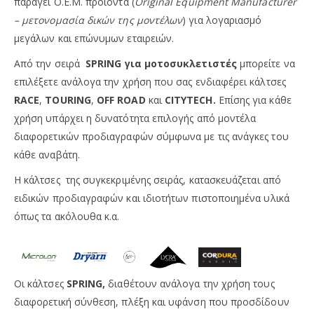
παράγει Ο.Ε.Μ. προϊόντα (
Original Equipment Manufacturer
– μετονομασία δικών της μοντέλων
) για λογαριασμό
μεγάλων και επώνυμων εταιρειών.
Από την σειρά
SPRING για μοτοσυκλετιστές
μπορείτε να
επιλέξετε ανάλογα την χρήση που σας ενδιαφέρει κάλτσες
RACE
,
TOURING
,
OFF ROAD
και
CITYTECH.
Επίσης για κάθε
χρήση υπάρχει η δυνατότητα επιλογής από μοντέλα
διαφορετικών προδιαγραφών σύμφωνα με τις ανάγκες του
κάθε αναβάτη.
Η κάλτσες της συγκεκριμένης σειράς, κατασκευάζεται από
ειδικών προδιαγραφών και ιδιοτήτων πιστοποιημένα υλικά
όπως τα ακόλουθα κ.α.
Οι κάλτσες
SPRING,
διαθέτουν ανάλογα την χρήση τους
διαφορετική σύνθεση, πλέξη και υφάνση που προσδίδουν