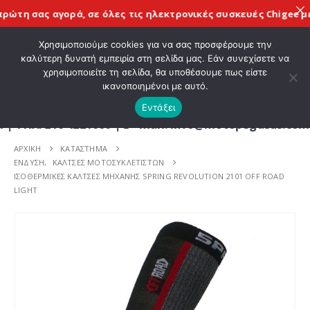
ώτη σας αγορά, σε όλες τις
ηλεκτρονικές συσκευές Chigee
με τ
ΚΑΛΩΣ ΗΡΘΑΤΕ ΣΤΟ E-SHOP ΜΟΤΟ ΠΗΓΑΣΟΣ !
Χρησιμοποιούμε cookies για να σας προσφέρουμε την
καλύτερη δυνατή εμπειρία στη σελίδα μας. Εάν συνεχίσετε να
χρησιμοποιείτε τη σελίδα, θα υποθέσουμε πως είστε
0
ικανοποιημένοι με αυτό.
Εντάξει
 210 4221060 | E - mail: info@motopegasus.com | Ε
ΑΡΧΙΚΉ
ΚΑΤΆΣΤΗΜΑ
ΕΝΔΥΣΗ
,
ΚΑΛΤΣΕΣ ΜΟΤΟΣΥΚΛΕΤΙΣΤΩΝ
ΙΣΟΘΕΡΜΙΚΕΣ ΚΑΛΤΣΕΣ ΜΗΧΑΝΗΣ SPRING REVOLUTION 2101 OFF ROAD
LIGHT