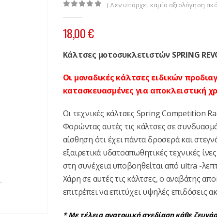
( Δεν υπάρχει καμία αξιολόγηση ακό
0
out of 5
18,00
€
Κάλτσες μοτοσυκλετιστών SPRING REV
Οι μοναδικές κάλτσες ειδικών προδια
κατασκευασμένες για αποκλειστική χ
Οι τεχνικές κάλτσες Spring Competition Ra
Φορώντας αυτές τις κάλτσες σε συνδυασμό 
αίσθηση ότι έχει πάντα δροσερά και στεγν
εξαιρετικά υδατοαπωθητικές τεχνικές ίνες
στη συνέχεια υποβοηθείται από ultra -λεπ
Χάρη σε αυτές τις κάλτσες, ο αναβάτης απ
επιτρέπει να επιτύχει υψηλές επιδόσεις ακ
* Με τέλεια ανατομική σχεδίαση κάθε ζευγάρι