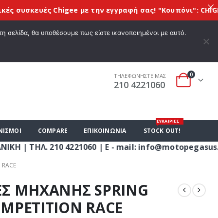
κευές Chigee
με την εγγραφή σας! "Kουπόνι": CHIGEE10
 ΕΠΙΘΥΜΙΏΝ
Ο ΛΟΓΑΡΙΑΣΜΌΣ ΜΟΥ
ΚΑΛΆΘΙ ΑΓΟΡΏΝ
ΣΎΝΔΕΣΗ
τη σελίδα, θα υποθέσουμε πως είστε ικανοποιημένοι με αυτό.
0
ΤΗΛΕΦΩΝΗΣΤΕ ΜΑΣ
210 4221060
ΕΥΚΑΙΡΙΕΣ
ΝΙΣΜΟΙ
COMPARE
ΕΠΙΚΟΙΝΩΝΊΑ
STOCK OUT!
 210 4221060 | E - mail: info@motopegasus.com | 
 RACE
ΕΣ ΜΗΧΑΝΗΣ SPRING
OMPETITION RACE