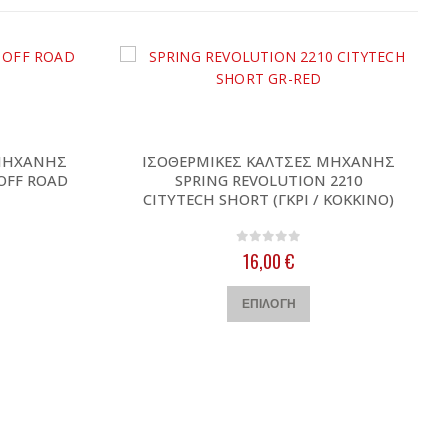
 ΜΗΧΑΝΗΣ
ΙΣΟΘΕΡΜΙΚΕΣ ΚΑΛΤΣΕΣ ΜΗΧΑΝΗΣ
OFF ROAD
SPRING REVOLUTION 2210
CITYTECH SHORT (ΓΚΡΙ / ΚΟΚΚΙΝΟ)
0
out of 5
16,00
€
ές παραλλαγές. Οι επιλογές μπορούν να επιλεγούν στη σελίδα του προϊόντος
Αυτό το προϊόν έχει πολλαπλές παραλλαγές. Οι επιλογές μπορούν να επιλεγούν στη σελίδα του προϊόντος
ΕΠΙΛΟΓΉ