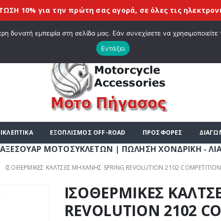
 για την πρώτη σας αγορά, σε όλες τις
ηλεκτρονικές συσ
|
ΤΕ ΣΤΟ E-SHOP ΜΟΤΟ ΠΗΓΑΣΟΣ !
ΣΧΕΤΙΚΆ ΜΕ ΕΜΆΣ
BLOG
ΛΊΣΤΑ
η δυνατή εμπειρία στη σελίδα μας. Εάν συνεχίσετε να χρησιμοποιείτε 
Εντάξει
ΙΚΛΕΠΤΙΚΑ
ΕΞΟΠΛΙΣΜΟΣ OFF-ROAD
ΠΡΟΣΦΟΡΕΣ
ΔΙΑΓΩ
Ρ ΜΟΤΟΣΥΚΛΕΤΩΝ | ΠΩΛΗΣΗ ΧΟΝΔΡΙΚΗ - ΛΙΑΝΙΚΗ | ΤΗΛ.
ΙΣΟΘΕΡΜΙΚΕΣ ΚΑΛΤΣΕΣ ΜΗΧΑΝΗΣ SPRING REVOLUTION 2102 COMPETITION
ΙΣΟΘΕΡΜΙΚΕΣ ΚΑΛΤΣ
REVOLUTION 2102 C