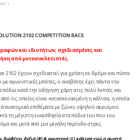
μη. )
OLUTION 2102 COMPETITION RACE
γραφών και ιδιοτήτων, σχεδιασμένες και
ρήση από μοτοσυκλετιστές.
ce 2102 έχουν σχεδιαστεί για χρήση σε δρόμο και πίστα.
με αγωνιστικές μπότες, ο αναβάτης έχει πάντα την
ά πόδια κατά την οδήγηση χάρη στις πολύ λεπτές και
 από τις οποίες είναι κατασκευασμένη η κάλτσα, η οποία
τά ανατομικά επιθέματα με ζώνες υψηλού αερισμού.
οκτά τη μέγιστη ευαισθησία στα πόδια του που του
όμα και μετά από μια μεγάλη περίοδο στρες.
 διαθέτει δεξιά (R) & αριστερή (L) κάλτσα ενώ η σωστή