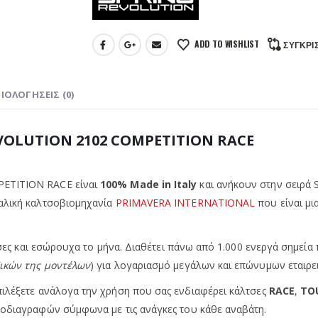
ADD TO WISHLIST
ΣΎΓΚΡΙ
ΙΟΛΟΓΉΣΕΙΣ (0)
VOLUTION 2102 COMPETITION RACE
MPETITION RACE
είναι
100% Made in Italy
και ανήκουν στην σειρά
ταλική καλτσοβιομηχανία
PRIMAVERA INTERNATIONAL
που είναι μι
τσες και εσώρουχα το μήνα. Διαθέτει πάνω από 1.000 ενεργά σημεία
δικών της μοντέλων
) για λογαριασμό μεγάλων και επώνυμων εταιρε
πιλέξετε ανάλογα την χρήση που σας ενδιαφέρει κάλτσες
RACE
,
TO
ροδιαγραφών σύμφωνα με τις ανάγκες του κάθε αναβάτη.