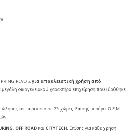
ΣΗ
 SPRING REVO 2
για αποκλειστική χρήση από
α μεγάλη οικογενειακού χαρακτήρα επιχείρηση που ιδρύθηκε
 πώλησης και παρουσία σε 25 χώρες. Επίσης παράγει Ο.Ε.Μ.
ιών.
URING
,
OFF ROAD
και
CITYTECH.
Επίσης για κάθε χρήση