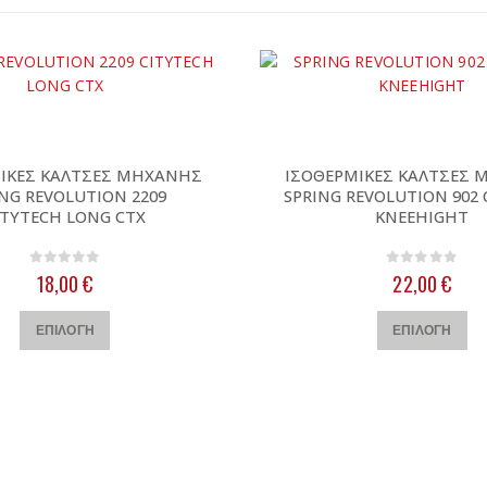
ΙΚΕΣ ΚΑΛΤΣΕΣ ΜΗΧΑΝΗΣ
ΙΣΟΘΕΡΜΙΚΕΣ ΚΑΛΤΣΕΣ
ING REVOLUTION 2209
SPRING REVOLUTION 902 
ITYTECH LONG CTX
KNEEHIGHT
0
out of 5
0
out of 5
18,00
€
22,00
€
Αυτό το προϊόν έχει πολλαπλές παραλλαγές. Οι επιλογές μπορούν να επιλεγούν στη σελίδα του προϊόντος
Αυτό το προϊόν έχει πολλαπλ
ΕΠΙΛΟΓΉ
ΕΠΙΛΟΓΉ