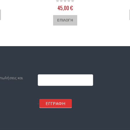
0
out of 5
45,00
€
Αυτό το προϊόν έχει πολλαπλές παραλλαγές. Οι επιλογές μπορούν να επιλεγούν στη σελίδα του προϊόντος
Αυτό το προϊόν έχει πολλαπλές παραλλαγές. Οι επιλογές μπορούν να επιλεγούν στη σελίδα του προϊόντος
ΕΠΙΛΟΓΉ
Footer
mailchimp
πωλήσεις και
ΕΓΓΡΑΦΗ
.