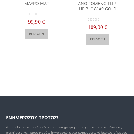
ΜΑΥΡΟ ΜΑΤ
ΑΝΟΙΓΟΜΕΝΟ FLIP-
UP BLOW A9 GOLD
0
out of 5
99,90
€
0
out of 5
109,00
€
Αυτό το προϊόν έχει πολλαπλές παραλλαγές. Οι επιλογές μπορούν να επιλεγούν στη σελίδα του προϊόντος
Αυτό το προϊόν έχει πολλαπλές παραλλαγές. Οι επιλογές μπορούν να επιλεγούν στη σελίδα του προϊόντος
ΕΠΙΛΟΓΉ
ΕΠΙΛΟΓΉ
ΕΝΗΜΕΡΩΣΟΥ ΠΡΩΤΟΣ!
Αν επιθυμείτε να λαμβάνεται πληροφορίες σχετικά με εκδηλώσεις,
πωλήσεις και προσφορές. Εγγραφείτε για ενημερωτικό δελτίο σήμερα.