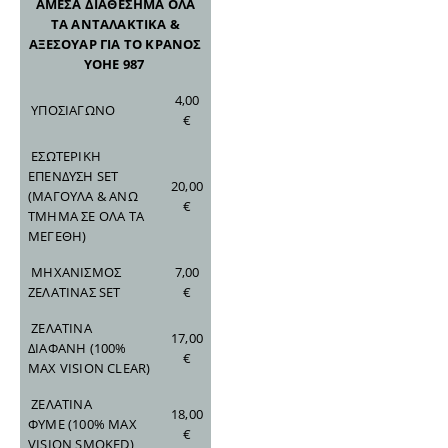
ΑΜΕΣΑ ΔΙΑΘΕΣΗΜΑ ΟΛΑ
ΤΑ ΑΝΤΑΛΑΚΤΙΚΑ &
ΑΞΕΣΟΥΑΡ ΓΙΑ ΤΟ ΚΡΑΝΟΣ
YOHE 987
4,00
ΥΠΟΣΙΑΓΩΝΟ
€
ΕΣΩΤΕΡΙΚΗ
ΕΠΕΝΔΥΣΗ SET
20,00
(ΜΑΓΟΥΛΑ & ΑΝΩ
€
ΤΜΗΜΑ ΣΕ ΟΛΑ ΤΑ
ΜΕΓΕΘΗ)
ΜΗΧΑΝΙΣΜΟΣ
7,00
ΖΕΛΑΤΙΝΑΣ SET
€
ΖΕΛΑΤΙΝΑ
17,00
ΔΙΑΦΑΝΗ
(100%
€
MAX VISION CLEAR)
ΖΕΛΑΤΙΝΑ
18,00
ΦΥΜΕ
(100% MAX
€
VISION SMOKED)