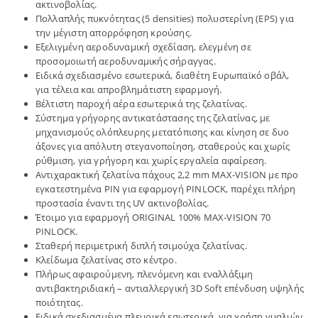
ακτινοβολίας.
Πολλαπλής πυκνότητας (5 densities) πολυστερίνη (EPS) για
την μέγιστη απορρόφηση κρούσης.
Εξελιγμένη αεροδυναμική σχεδίαση, ελεγμένη σε
προσομοιωτή αεροδυναμικής σήραγγας.
Ειδικά σχεδιασμένο εσωτερικά, διαθέτη Ευρωπαϊκό οβάλ,
για τέλεια και απροβλημάτιστη εφαρμογή.
Βέλτιστη παροχή αέρα εσωτερικά της ζελατίνας.
Σύστημα γρήγορης αντικατάστασης της ζελατίνας, με
μηχανισμούς ολόπλευρης μετατόπισης και κίνηση σε δυο
άξονες για απόλυτη στεγανοποίηση, σταθερούς και χωρίς
ρύθμιση, για γρήγορη και χωρίς εργαλεία αφαίρεση.
Αντιχαρακτική ζελατίνα πάχους 2,2 mm MAX-VISION με προ
εγκατεστημένα PIN για εφαρμογή PINLOCK, παρέχει πλήρη
προστασία έναντι της UV ακτινοβολίας.
Έτοιμο για εφαρμογή ORIGINAL 100% MAX-VISION 70
PINLOCK.
Σταθερή περιμετρική διπλή τσιμούχα ζελατίνας.
Κλείδωμα ζελατίνας στο κέντρο.
Πλήρως αφαιρούμενη, πλενόμενη και εναλλάξιμη
αντιβακτηριδιακή – αντιαλλεργική 3D Soft επένδυση υψηλής
ποιότητας.
Ειδικά σχεδιασμένα πλευρικά εσωτερικά, για χρήση γυαλιών