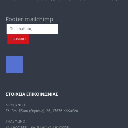
Footer mailchimp
.
ΕΓΓΡΑΦΗ
ΣΤΟΙΧΕΊΑ ΕΠΙΚΟΙΝΩΝΊΑΣ
ΔΙΕΥΘΥΝΣΗ
Ελ. Βενιζέλου (Θησέως) 26, 17676 Καλλιθέα
ΤΗΛΕΦΩΝΟ
210 4221060, Τηλ. & Fax: 210 4125956