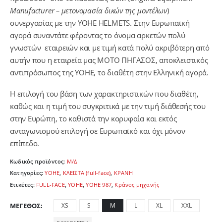
Manufacturer
– μετονομασία δικών της μοντέλων
)
συνεργασίας με την YOHE HELMETS. Στην Ευρωπαϊκή
αγορά συναντάτε φέροντας το όνομα αρκετών πολύ
γνωστών εταιρειών και με τιμή κατά πολύ ακριβότερη από
αυτήν που η εταιρεία μας ΜΟΤΟ ΠΗΓΑΣΟΣ, αποκλειστικός
αντιπρόσωπος της YOHE, το διαθέτη στην Ελληνική αγορά.
Η επιλογή του βάση των χαρακτηριστικών που διαθέτη,
καθώς και η τιμή του συγκριτικά με την τιμή διάθεσής του
στην Ευρώπη, το καθιστά την κορυφαία και εκτός
ανταγωνισμού επιλογή σε Ευρωπαϊκό και όχι μόνον
επίπεδο.
Κωδικός προϊόντος:
Μ/Δ
Κατηγορίες:
YOHE
,
ΚΛΕΙΣΤΑ (full-face)
,
ΚΡΑΝΗ
Ετικέτες:
FULL-FACE
,
YOHE
,
YOHE 987
,
Κράνος μηχανής
ΜΈΓΕΘΟΣ
XS
S
M
L
XL
XXL