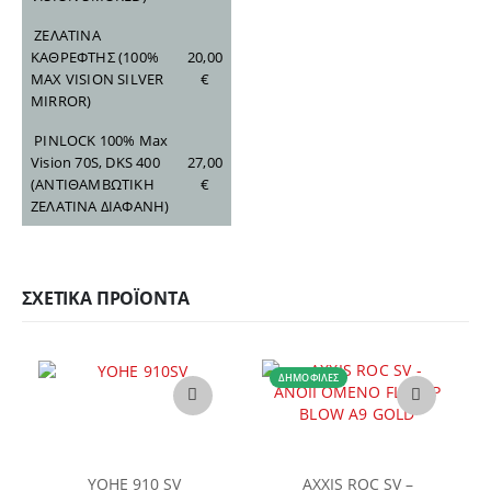
ΖΕΛΑΤΙΝΑ
ΚΑΘΡΕΦΤΗΣ
(100%
20,00
MAX VISION SILVER
€
MIRROR)
PINLOCK 100% Max
Vision 70S, DKS 400
27,00
(ΑΝΤΙΘΑΜΒΩΤΙΚΗ
€
ΖΕΛΑΤΙΝΑ ΔΙΑΦΑΝΗ)
ΣΧΕΤΙΚΆ ΠΡΟΪΌΝΤΑ
Αυτό το προϊόν έχει πολλαπλές παραλλαγές. Οι επιλογές μπορούν να επιλεγούν στη σελίδα του προϊόντος
ΔΗΜΟΦΙΛΈΣ
Αυτό το προϊόν έχει πολλαπλές παραλλαγές. Οι επιλογές μπορούν να επιλεγούν στη σελίδα του προϊόντος
YOHE 910 SV
AXXIS ROC SV –