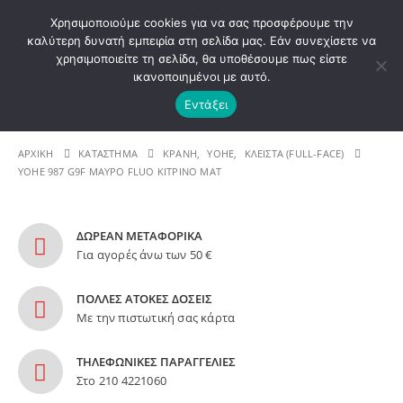
ΚΑΛΩΣ ΗΡΘΑΤΕ ΣΤΟ E-SHOP ΜΟΤΟ ΠΗΓΑΣΟΣ !
Χρησιμοποιούμε cookies για να σας προσφέρουμε την
καλύτερη δυνατή εμπειρία στη σελίδα μας. Εάν συνεχίσετε να
χρησιμοποιείτε τη σελίδα, θα υποθέσουμε πως είστε
0
ικανοποιημένοι με αυτό.
Εντάξει
Λ. 210 4221060 | E - mail: info@motopegasus.com |
ΑΡΧΙΚΉ
ΚΑΤΆΣΤΗΜΑ
ΚΡΑΝΗ
,
YOHE
,
ΚΛΕΙΣΤΑ (FULL-FACE)
YOHE 987 G9F ΜΑΥΡΟ FLUO ΚΙΤΡΙΝΟ ΜΑΤ
ΔΩΡΕΑΝ ΜΕΤΑΦΟΡΙΚΑ
Για αγορές άνω των 50 €
ΠΟΛΛΕΣ ΑΤΟΚΕΣ ΔΟΣΕΙΣ
Με την πιστωτική σας κάρτα
ΤΗΛΕΦΩΝΙΚΕΣ ΠΑΡΑΓΓΕΛΙΕΣ
Στο 210 4221060