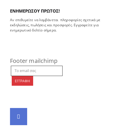
σελίδα
του
του
προϊόντος
ΕΝΗΜΕΡΩΣΟΥ ΠΡΩΤΟΣ!
προϊόντος
Αν επιθυμείτε να λαμβάνεται πληροφορίες σχετικά με
εκδηλώσεις, πωλήσεις και προσφορές. Εγγραφείτε για
ενημερωτικό δελτίο σήμερα.
Footer mailchimp
.
ΕΓΓΡΑΦΗ