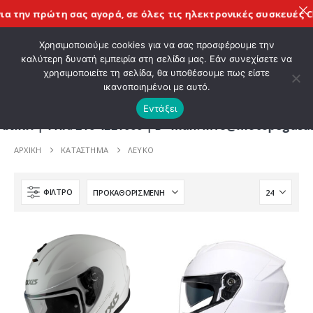
α την πρώτη σας αγορά, σε όλες τις
ηλεκτρονικές συσκευές Ch
ΚΑΛΩΣ ΗΡΘΑΤΕ ΣΤΟ E-SHOP ΜΟΤΟ ΠΗΓΑΣΟΣ !
Χρησιμοποιούμε cookies για να σας προσφέρουμε την
καλύτερη δυνατή εμπειρία στη σελίδα μας. Εάν συνεχίσετε να
χρησιμοποιείτε τη σελίδα, θα υποθέσουμε πως είστε
0
ικανοποιημένοι με αυτό.
Εντάξει
| ΤΗΛ. 210 4221060 | E - mail: info@motopegasus.
ΑΡΧΙΚΉ
ΚΑΤΆΣΤΗΜΑ
ΛΕΥΚΟ
ΦΊΛΤΡΟ