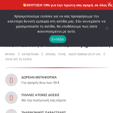
ΕΚΠΤΩΣΗ 10% για την πρώτη σας αγορά, σε όλες τις
ηλε
ΚΑΛΩΣ ΗΡΘΑΤΕ ΣΤΟ E-SHOP ΜΟΤΟ ΠΗΓΑΣΟΣ !
Χρησιμοποιούμε cookies για να σας προσφέρουμε την
καλύτερη δυνατή εμπειρία στη σελίδα μας. Εάν συνεχίσετε να
χρησιμοποιείτε τη σελίδα, θα υποθέσουμε πως είστε
0
ικανοποιημένοι με αυτό.
Εντάξει
0 4221060 | E - mail: info@motopegasus.com | ΕΠΙ
ΑΡΧΙΚΉ
ΚΑΤΆΣΤΗΜΑ
ΚΡΑΝΗ
,
YOHE
,
ΑΝΟΙΓΩΜΕΝΑ (FLIP-UP)
YOHE 937 SV ΛΕΥΚΟ
ΔΩΡΕΑΝ ΜΕΤΑΦΟΡΙΚΑ
Για αγορές άνω των 50 €
ΠΟΛΛΕΣ ΑΤΟΚΕΣ ΔΟΣΕΙΣ
Με την πιστωτική σας κάρτα
ΤΗΛΕΦΩΝΙΚΕΣ ΠΑΡΑΓΓΕΛΙΕΣ