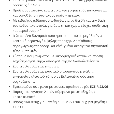
οράσεως ή ηλίου.
Προδιαμορφωμένο εσωτερικά, για χρήση ενδοεπικοινωνίας
και τοποθέτηση των ακουστικών – ηχείων.
Με ειδικής σχεδίασης υποδοχές, για να δεχθή και την δική
του ενδοεπικοινωνία, για άριστη και χωρίς εξοχές αισθητική
και αεροδυναμική.
Βελτιωμένο δυναμικό σύστημα αερισμού με μεγάλο άνω
κεντρικό αεραγωγό υψηλής παροχής, 2 οπίσθιους
αεραγωγούς απορροής και εξελιγμένο αεραγωγό πηγουνιού
τύπου μπουτόν.
Σύστημα κουμπώματος με μικρομετρική ατσάλινη πόρπη
ταχείας ασφάλισης – απασφάλισης πολλαπλών θέσεων.
Συμπεριλαμβάνεται επιρρίνιο.
Συμπεριλαμβάνεται ελαστικό υποσιάγωνο μεγάλης
επιφανείας κλειστού τύπου με βελτιωμένο σύστημα
συγκράτησης.
Εγκεκριμένο σύμφωνα με τις νέες προδιαγραφές
ECE R 22.06
Παρέχεται εγγύηση 2 ετών σύμφωνα με τις οδηγίες του
κατασκευαστή.
Βάρος: 1600±50g για μεγέθη XS-S-M & 1700±50g για μεγέθη L-
XL-XXL