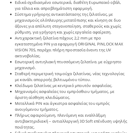
Ειδικά σχεδιασμένο εσωτερικά, διαθέτη Ευρωπαϊκό οβάλ,
για τέλεια και απροβλημάτιστη εφαρμογή.
Σύστημα γρήγορης αντικατάστασης της ζελατίνας, με
μηχανισμούς ολόπλευρης μετατόπισης και κίνηση σε δυο
άξονες για απόλυτη στεγανοποίηση, σταθερούς και χωρίς
ρύθμιση, για γρήγορη και χωρίς εργαλεία αφαίρεση.
Αντιχαρακτική ζελατίνα πάχους 2,2 mm με προ
εγκατεστημένα PIN για εφαρμογή ORIGINAL PINLOCK MAX
VISION 70S, παρέχει πλήρη προστασία έναντι της UV
ακτινοβολίας.
Εσωτερική αντιηλιακή πτυσσόμενη ζελατίνα. με εύχρηστο
μηχανισμό.
Σταθερή περιμετρική τσιμούχα ζελατίνας, νέας τεχνολογίας
με κανάλι απορροής βελτιωμένου τύπου.
Κλείδωμα ζελατίνας με κεντρικό μπουτόν ασφαλείας.
Μηχανισμός ασφαλείας του εμπρόσθιου τμήματος, με
άριστη αίσθηση κλειδώματος.
Μεταλλικά PIN και άγκιστρα ασφαλείας του εμπρός
ανοιγόμενου τμήματος.
Πλήρως αφαιρούμενη, πλενόμενη και εναλλάξιμη
αντιβακτηριδιακή – αντιαλλεργική 3D Soft επένδυση υψηλής
ποιότητας.
Ειδικά σχεδιασμένα πλευρικά εσωτερικά, για χρήση γυαλιών