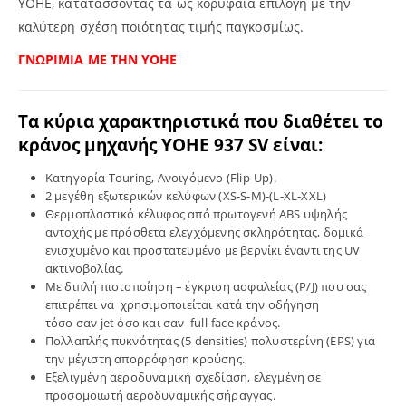
YOHE, κατατάσσοντάς τα ως κορυφαία επιλογή με την
καλύτερη σχέση ποιότητας τιμής παγκοσμίως.
ΓΝΩΡΙΜΙΑ ΜΕ ΤΗΝ YOHE
Τα κύρια χαρακτηριστικά που διαθέτει το
κράνος μηχανής
YOHE
937 SV είναι:
Κατηγορία Touring, Ανοιγόμενο (Flip-Up).
2 μεγέθη εξωτερικών κελύφων (XS-S-M)-(L-XL-XXL)
Θερμοπλαστικό κέλυφος από πρωτογενή ABS υψηλής
αντοχής με πρόσθετα ελεγχόμενης σκληρότητας, δομικά
ενισχυμένο και προστατευμένο με βερνίκι έναντι της UV
ακτινοβολίας.
Με δ
ιπλή πιστοποίηση – έγκριση
ασφαλείας (
P
/
J)
που σας
επιτρέπει να
χρησιμοποιείται
κατά την οδήγηση
τόσο
σαν
jet
όσο και σαν
full-face κράνος.
Πολλαπλής πυκνότητας (5 densities) πολυστερίνη (EPS) για
την μέγιστη απορρόφηση κρούσης.
Εξελιγμένη αεροδυναμική σχεδίαση, ελεγμένη σε
προσομοιωτή αεροδυναμικής σήραγγας.