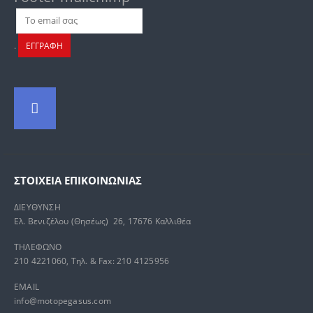
.
ΕΓΓΡΑΦΗ
ΣΤΟΙΧΕΊΑ ΕΠΙΚΟΙΝΩΝΊΑΣ
ΔΙΕΥΘΥΝΣΗ
Ελ. Βενιζέλου (Θησέως) 26, 17676 Καλλιθέα
ΤΗΛΕΦΩΝΟ
210 4221060, Τηλ. & Fax: 210 4125956
EMAIL
info@motopegasus.com