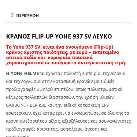
ΠΕΡΙΓΡΑΦΉ
ΚΡΑΝΟΣ
FLIP
-UP
YOHE
937 SV ΛΕΥΚΟ
Το Yohe 937 SV, είναι ένα ανοιγόμενο (Flip-Up)
κράνος άριστης ποιότητας, με ευρύ – εκτεταμένο
οπτικό πεδίο και κορυφαία ποιοτικά
χαρακτηριστικά σε ασύγκριτα ανταγωνιστική τιμή.
Η
YOHE
HELMETS
, έχοντας πολυετή εμπειρία, τεχνολογία
και τεχνογνωσία στην κατασκευή κρανών με ειδικές
προδιαγραφές υψηλού επιπέδου, όπως πολυστρωματικό
κέλυφος πολλαπλών διαστάσεων, την χρήση υλικών
CARBON, FIBER κ.α. και την ειδική κατασκευή EPS
εσωτερικών, έχει καταφέρει να ενσωματώσει σε όλα της τα
κράνη ανεξαρτήτου αξίας, αξιοζήλευτες και ασυναγώνιστες
προδιαγραφές ποιότητας, ασφάλειας, άνεσης και
εφαρμογής.