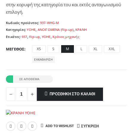
στην κορυφή της κατηγορία του και εκτός ανταγωνισμού
επιλογή.
Κωδικός προϊόντος:
937-WHG-M
Κατηγορίες:
YOHE
,
ΑΝΟΙΓΩΜΕΝΑ (flip-up)
,
ΚΡΑΝΗ
Ετικέτες:
937
,
flip-up
,
YOHE
,
Κράνος μηχανής
ΜΈΓΕΘΟΣ
XS
S
M
L
XL
XXL
ΕΚΚΑΘΆΡΙΣΗ
ΣΕ ΑΠΌΘΕΜΑ
ΠΡΟΣΘΉΚΗ ΣΤΟ ΚΑΛΆΘΙ
ADD TO WISHLIST
ΣΎΓΚΡΙΣΗ