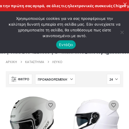
την πρώτη σας αγορά, σε όλες τις
ηλεκτρονικές συσκευές Chigee
με
ΚΑΛΩΣ ΗΡΘΑΤΕ ΣΤΟ E-SHOP ΜΟΤΟ ΠΗΓΑΣΟΣ !
Χρησιμοποιούμε cookies για να σας προσφέρουμε την
καλύτερη δυνατή εμπειρία στη σελίδα μας. Εάν συνεχίσετε να
χρησιμοποιείτε τη σελίδα, θα υποθέσουμε πως είστε
0
ικανοποιημένοι με αυτό.
Εντάξει
ΗΛ. 210 4221060 | E - mail: info@motopegasus.com 
ΑΡΧΙΚΉ
ΚΑΤΆΣΤΗΜΑ
ΛΕΥΚΟ
ΦΊΛΤΡΟ