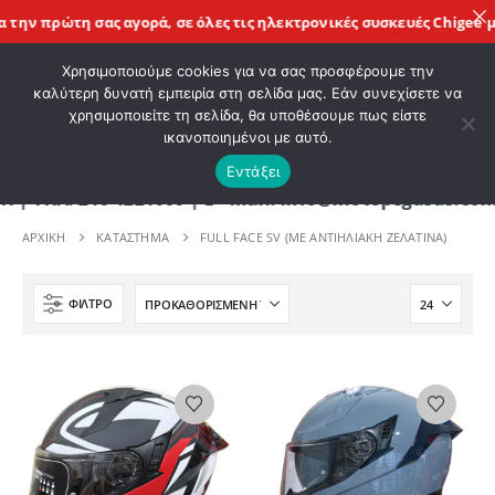
ην πρώτη σας αγορά, σε όλες τις
ηλεκτρονικές συσκευές Chigee
με 
ΚΑΛΩΣ ΗΡΘΑΤΕ ΣΤΟ E-SHOP ΜΟΤΟ ΠΗΓΑΣΟΣ !
Χρησιμοποιούμε cookies για να σας προσφέρουμε την
καλύτερη δυνατή εμπειρία στη σελίδα μας. Εάν συνεχίσετε να
χρησιμοποιείτε τη σελίδα, θα υποθέσουμε πως είστε
0
ικανοποιημένοι με αυτό.
Εντάξει
. 210 4221060 | E - mail: info@motopegasus.com | 
ΑΡΧΙΚΉ
ΚΑΤΆΣΤΗΜΑ
FULL FACE SV (ΜΕ ΑΝΤΙΗΛΙΑΚΉ ΖΕΛΑΤΊΝΑ)
ΦΊΛΤΡΟ