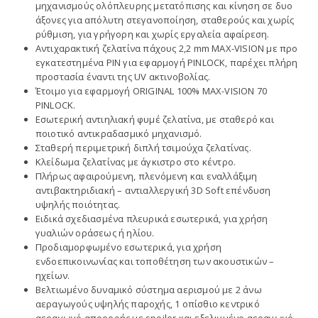
μηχανισμούς ολόπλευρης μετατόπισης και κίνηση σε δυο
άξονες για απόλυτη στεγανοποίηση, σταθερούς και χωρίς
ρύθμιση, για γρήγορη και χωρίς εργαλεία αφαίρεση.
Αντιχαρακτική ζελατίνα πάχους 2,2 mm MAX-VISION με προ
εγκατεστημένα PIN για εφαρμογή PINLOCK, παρέχει πλήρη
προστασία έναντι της UV ακτινοβολίας.
Έτοιμο για εφαρμογή ORIGINAL 100% MAX-VISION 70
PINLOCK.
Εσωτερική αντιηλιακή φυμέ ζελατίνα, με σταθερό και
ποιοτικό αντικραδασμικό μηχανισμό.
Σταθερή περιμετρική διπλή τσιμούχα ζελατίνας.
Κλείδωμα ζελατίνας με άγκιστρο στο κέντρο.
Πλήρως αφαιρούμενη, πλενόμενη και εναλλάξιμη
αντιβακτηριδιακή – αντιαλλεργική 3D Soft επένδυση
υψηλής ποιότητας.
Ειδικά σχεδιασμένα πλευρικά εσωτερικά, για χρήση
γυαλιών οράσεως ή ηλίου.
Προδιαμορφωμένο εσωτερικά, για χρήση
ενδοεπικοινωνίας και τοποθέτηση των ακουστικών –
ηχείων.
Βελτιωμένο δυναμικό σύστημα αερισμού με 2 άνω
αεραγωγούς υψηλής παροχής, 1 οπίσθιο κεντρικό
αεραγωγό απορροής με spoiler και εξελιγμένο αεραγωγό