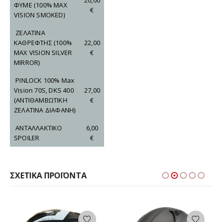
ΦΥΜΕ
(100% MAX
€
VISION SMOKED)
ΖΕΛΑΤΙΝΑ
ΚΑΘΡΕΦΤΗΣ
(100%
22,00
MAX VISION SILVER
€
MIRROR)
PINLOCK 100% Max
Vision 70S, DKS 400
27,00
(ΑΝΤΙΘΑΜΒΩΤΙΚΗ
€
ΖΕΛΑΤΙΝΑ ΔΙΑΦΑΝΗ)
ΑΝΤΑΛΛΑΚΤΙΚΟ
6,00
SPOILER
€
ΣΧΕΤΙΚΆ ΠΡΟΪΌΝΤΑ