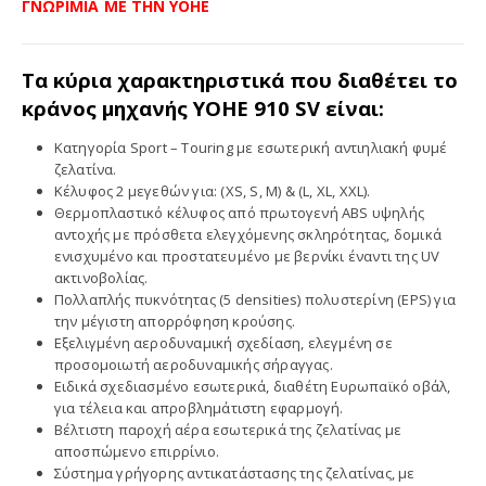
ΓΝΩΡΙΜΙΑ ΜΕ ΤΗΝ YOHE
Τα κύρια χαρακτηριστικά που διαθέτει το
κράνος μηχανής
YOHE
910 SV είναι:
Κατηγορία Sport – Touring με εσωτερική αντιηλιακή φυμέ
ζελατίνα.
Κέλυφος 2 μεγεθών για: (XS, S, M) & (L, XL, XXL).
Θερμοπλαστικό κέλυφος από πρωτογενή ABS υψηλής
αντοχής με πρόσθετα ελεγχόμενης σκληρότητας, δομικά
ενισχυμένο και προστατευμένο με βερνίκι έναντι της UV
ακτινοβολίας.
Πολλαπλής πυκνότητας (5 densities) πολυστερίνη (EPS) για
την μέγιστη απορρόφηση κρούσης.
Εξελιγμένη αεροδυναμική σχεδίαση, ελεγμένη σε
προσομοιωτή αεροδυναμικής σήραγγας.
Ειδικά σχεδιασμένο εσωτερικά, διαθέτη Ευρωπαϊκό οβάλ,
για τέλεια και απροβλημάτιστη εφαρμογή.
Βέλτιστη παροχή αέρα εσωτερικά της ζελατίνας με
αποσπώμενο επιρρίνιο.
Σύστημα γρήγορης αντικατάστασης της ζελατίνας, με