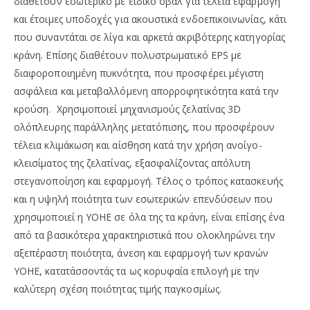
διαθέτουν εσωτερικό με ειδικό οβάλ για τέλεια εφαρμογή
και έτοιμες υποδοχές για ακουστικά ενδοεπικοινωνίας, κάτι
που συναντάται σε λίγα και αρκετά ακριβότερης κατηγορίας
κράνη. Επίσης διαθέτουν πολυστρωματικό EPS με
διαφοροποιημένη πυκνότητα, που προσφέρει μέγιστη
ασφάλεια και μεταβαλλόμενη απορροφητικότητα κατά την
κρούση. Χρησιμοποιεί μηχανισμούς ζελατίνας 3D
ολόπλευρης παράλληλης μετατόπισης, που προσφέρουν
τέλεια κλιμάκωση και αίσθηση κατά την χρήση ανοίγο-
κλεισίματος της ζελατίνας, εξασφαλίζοντας απόλυτη
στεγανοποίηση και εφαρμογή. Τέλος ο τρόπος κατασκευής
και η υψηλή ποιότητα των εσωτερικών επενδύσεων που
χρησιμοποιεί η YOHE σε όλα της τα κράνη, είναι επίσης ένα
από τα βασικότερα χαρακτηριστικά που ολοκληρώνει την
αξεπέραστη ποιότητα, άνεση και εφαρμογή των κρανών
YOHE, κατατάσσοντάς τα ως κορυφαία επιλογή με την
καλύτερη σχέση ποιότητας τιμής παγκοσμίως.