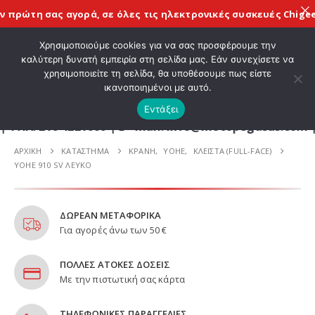
ρώτη σας αγορά, σε όλες τις
ηλεκτρονικές συσκευές Chigee
με 
ΚΑΛΩΣ ΗΡΘΑΤΕ ΣΤΟ E-SHOP ΜΟΤΟ ΠΗΓΑΣΟΣ !
Χρησιμοποιούμε cookies για να σας προσφέρουμε την
καλύτερη δυνατή εμπειρία στη σελίδα μας. Εάν συνεχίσετε να
χρησιμοποιείτε τη σελίδα, θα υποθέσουμε πως είστε
0
ικανοποιημένοι με αυτό.
Εντάξει
10 4221060 | E - mail: info@motopegasus.com | ΕΠΙ
ΑΡΧΙΚΉ
ΚΑΤΆΣΤΗΜΑ
ΚΡΑΝΗ
,
YOHE
,
ΚΛΕΙΣΤΑ (FULL-FACE)
YOHE 910 SV ΛΕΥΚΟ
ΔΩΡΕΑΝ ΜΕΤΑΦΟΡΙΚΑ
Για αγορές άνω των 50 €
ΠΟΛΛΕΣ ΑΤΟΚΕΣ ΔΟΣΕΙΣ
Με την πιστωτική σας κάρτα
ΤΗΛΕΦΩΝΙΚΕΣ ΠΑΡΑΓΓΕΛΙΕΣ