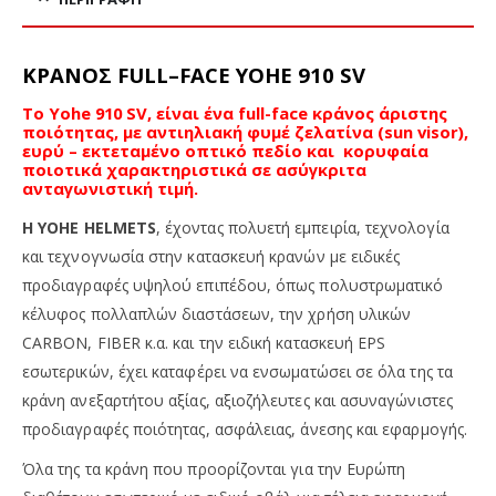
ΚΡΑΝΟΣ
FULL
–
FACE
YOHE
910 SV
Το Yohe 910 SV, είναι ένα full-face κράνος άριστης
ποιότητας, με αντιηλιακή φυμέ ζελατίνα (sun visor),
ευρύ – εκτεταμένο οπτικό πεδίο και κορυφαία
ποιοτικά χαρακτηριστικά σε ασύγκριτα
ανταγωνιστική τιμή.
Η
YOHE
HELMETS
, έχοντας πολυετή εμπειρία, τεχνολογία
και τεχνογνωσία στην κατασκευή κρανών με ειδικές
προδιαγραφές υψηλού επιπέδου, όπως πολυστρωματικό
κέλυφος πολλαπλών διαστάσεων, την χρήση υλικών
CARBON, FIBER κ.α. και την ειδική κατασκευή EPS
εσωτερικών, έχει καταφέρει να ενσωματώσει σε όλα της τα
κράνη ανεξαρτήτου αξίας, αξιοζήλευτες και ασυναγώνιστες
προδιαγραφές ποιότητας, ασφάλειας, άνεσης και εφαρμογής.
Όλα της τα κράνη που προορίζονται για την Ευρώπη