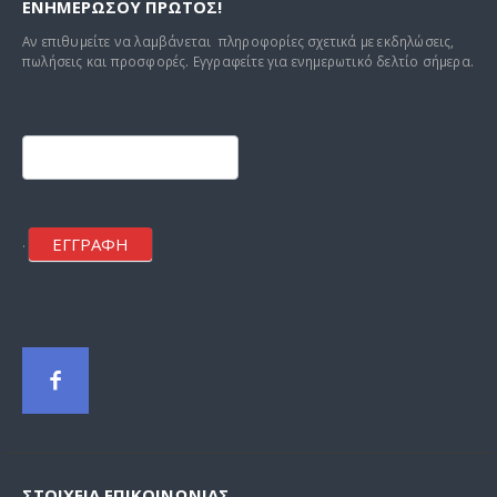
ΕΝΗΜΕΡΩΣΟΥ ΠΡΩΤΟΣ!
Αν επιθυμείτε να λαμβάνεται πληροφορίες σχετικά με εκδηλώσεις,
πωλήσεις και προσφορές. Εγγραφείτε για ενημερωτικό δελτίο σήμερα.
Footer
mailchimp
ΕΓΓΡΑΦΗ
.
ΣΤΟΙΧΕΊΑ ΕΠΙΚΟΙΝΩΝΊΑΣ