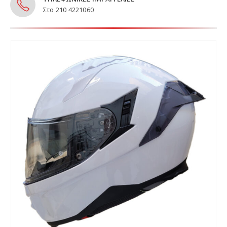
Στο 210 4221060