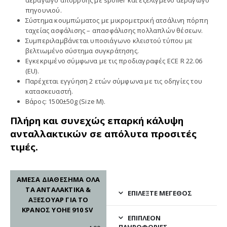
πηγουνιού.
Σύστημα κουμπώματος με μικρομετρική ατσάλινη πόρπη
ταχείας ασφάλισης – απασφάλισης πολλαπλών θέσεων.
Συμπεριλαμβάνεται υποσιάγωνο κλειστού τύπου με
βελτιωμένο σύστημα συγκράτησης.
Εγκεκριμένο σύμφωνα με τις προδιαγραφές ECE R 22.06
(EU).
Παρέχεται εγγύηση 2 ετών σύμφωνα με τις οδηγίες του
κατασκευαστή.
Βάρος: 1500±50g (Size M).
Πλήρη και συνεχώς επαρκή κάλυψη
ανταλλακτικών σε απόλυτα προσιτές
τιμές.
ΑΜΕΣΑ ΔΙΑΘΕΣΗΜΑ ΟΛΑ
ΤΑ ΑΝΤΑΛΑΚΤΙΚΑ &
ΕΠΙΛΕΞΤΕ ΜΕΓΕΘΟΣ
ΑΞΕΣΟΥΑΡ ΓΙΑ ΤΟ
ΚΡΑΝΟΣ YOHE 910 SV
ΕΠΙΠΛΈΟΝ
ΠΛΗΡΟΦΟΡΊΕΣ