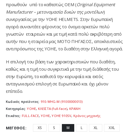
προωθούν υπό το καθεστώς ΟΕΜ (
Original
Equipment
Manufacturer
– μετονομασία δικών της μοντέλων
)
συνεργασίας με την YOHE HELMETS. Στην Ευρωπαϊκή
αγορά συναντάτε φέροντας το όνομα αρκετών πολύ
γνωστών εταιρειών και με τιμή κατά πολύ ακριβότερη από
αυτήν που η εταιρεία μας ΜΟΤΟ ΠΗΓΑΣΟΣ, αποκλειστικός
αντιπρόσωπος της YOHE, το διαθέτη στην Ελληνική αγορά.
Η επιλογή του βάση των χαρακτηριστικών που διαθέτη,
καθώς και η τιμή του συγκριτικά με την τιμή διάθεσής του
στην Ευρώπη, το καθιστά την κορυφαία και εκτός
ανταγωνισμού επιλογή σε Ευρωπαϊκό και όχι μόνον
επίπεδο.
Κωδικός προϊόντος:
910-WHG-M (91000000013)
Κατηγορίες:
YOHE
,
ΚΛΕΙΣΤΑ (full-face)
,
ΚΡΑΝΗ
Ετικέτες:
FULL-FACE
,
YOHE
,
YOHE 910SV
,
Κράνος μηχανής
ΜΈΓΕΘΟΣ
XS
S
M
L
XL
XXL