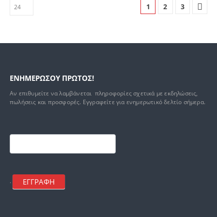
1
2
3
ΕΝΗΜΕΡΩΣΟΥ ΠΡΩΤΟΣ!
Αν επιθυμείτε να λαμβάνεται πληροφορίες σχετικά με εκδηλώσεις,
πωλήσεις και προσφορές. Εγγραφείτε για ενημερωτικό δελτίο σήμερα.
Footer
mailchimp
ΕΓΓΡΑΦΗ
.