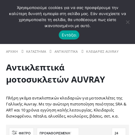
ΚΑΛΩΣ ΗΡΘΑΤΕ ΣΤΟ E-SHOP ΜΟΤΟ ΠΗΓΑΣΟΣ !
Χρησιμοποιούμε cookies για να σας προσφέρουμε την
καλύτερη δυνατή εμπειρία στη σελίδα μας. Εάν συνεχίσετε να
χρησιμοποιείτε τη σελίδα, θα υποθέσουμε πως είστε
0
ικανοποιημένοι με αυτό.
Εντάξει
 210 4221060 | E - mail: info@motopegasus.com | Ε
ΑΡΧΙΚΉ
ΚΑΤΆΣΤΗΜΑ
ΑΝΤΙΚΛΕΠΤΙΚΑ
ΚΛΕΙΔΑΡΙΕΣ AUVRAY
Αντικλεπτικά
μοτοσυκλετών AUVRAY
Πλήρη γκάμα αντικλεπτικών κλειδαριών για μοτοσυκλέτες της
Γαλλικής Auvray. Με την ανώτερη πιστοποίηση ποιότητας SRA &
ART και 10 χρόνια εγγύηση καλής λειτουργίας. Κλειδαριές
δισκοφρένου, πέταλα, αλυσίδες, κουλούρες, βάσεις, σετ, κ.α.
ΦΊΛΤΡΟ