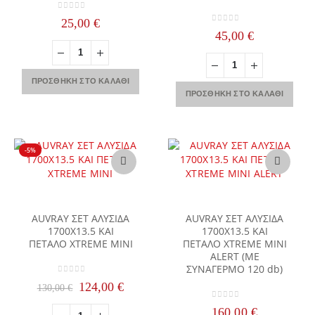
0
out of 5
25,00
€
0
out of 5
45,00
€
ΠΡΟΣΘΉΚΗ ΣΤΟ ΚΑΛΆΘΙ
ΠΡΟΣΘΉΚΗ ΣΤΟ ΚΑΛΆΘΙ
-5%
AUVRAY ΣΕΤ ΑΛΥΣΙΔΑ
AUVRAY ΣΕΤ ΑΛΥΣΙΔΑ
1700X13.5 ΚΑΙ
1700X13.5 ΚΑΙ
ΠΕΤΑΛΟ XTREME MINI
ΠΕΤΑΛΟ XTREME MINI
ALERT (ΜΕ
ΣΥΝΑΓΕΡΜΟ 120 db)
0
out of 5
Original
Η
124,00
€
130,00
€
price
τρέχουσα
0
out of 5
was:
τιμή
160,00
€